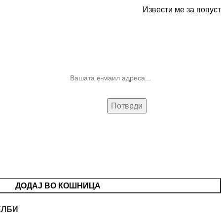
Извести ме за попуст
10% попуст на прва нарачка за
запишување на билтенот
(Newsletter)
ДОДАЈ ВО КОШНИЦА
ЕЛБИ