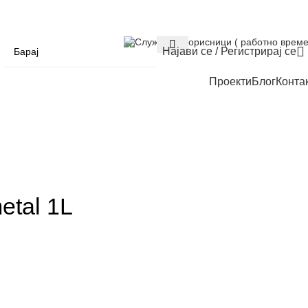
Служба за корисници ( работно време
Најави се / Регистрирај се
Проекти
Блог
Конта
tal 1L