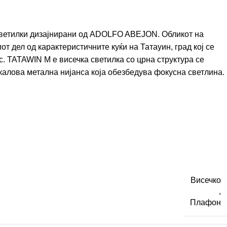
светилки дизајнирани од ADOLFO ABEJON. Обликот на
от дел од карактеристичните куќи на Татауин, град кој се
ис. TATAWIN M е висечка светилка со црна структура се
калова метална нијанса која обезбедува фокусна светлина.
Висечко
,
Плафон