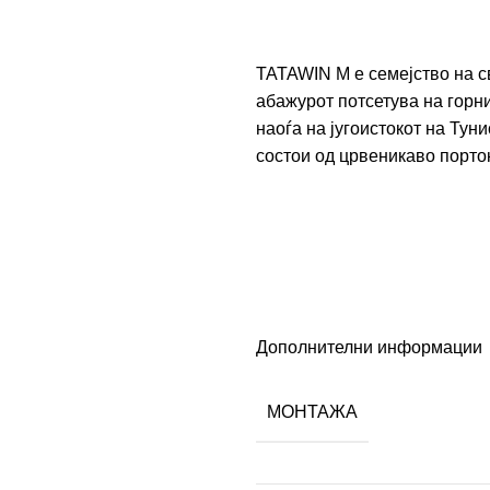
TATAWIN M е семејство на 
абажурот потсетува на горни
наоѓа на југоистокот на Тун
состои од црвеникаво порто
Дополнителни информации
МОНТАЖА