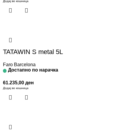
Додај во кошница
TATAWIN S metal 5L
Faro Barcelona
Достапно по нарачка
61.235,00
ден
Додај во кошница