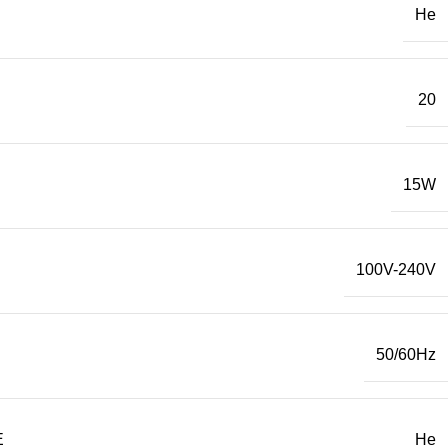
Не
20
15W
100V-240V
50/60Hz
Е
Не