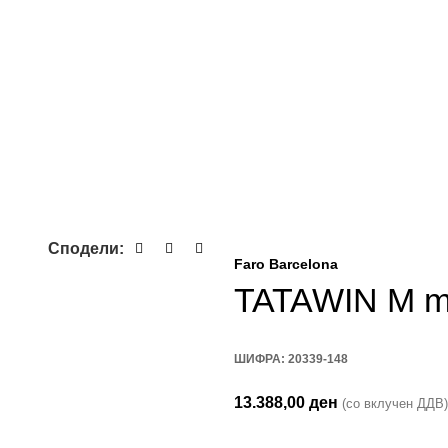
Сподели:
Faro Barcelona
TATAWIN M me
ШИФРА:
20339-148
13.388,00
ден
(со вклучен ДДВ)