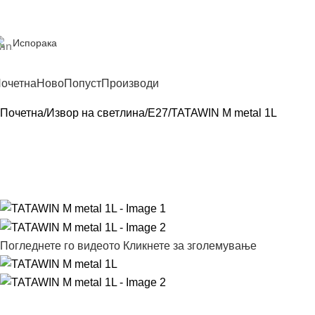
Испорака
очетна
Ново
Попуст
Производи
Почетна
Извор на светлина
E27
TATAWIN M metal 1L
Погледнете го видеото
Кликнете за зголемување