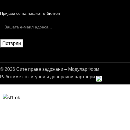
Пријави се на нашиот е-билтен
© 2026 Сите права задржани – МодуларФорм
Работиме со сигурни и доверливи партнери
Бесплатна достава до дома за нарачки над 9.000,00 ден.
10% попуст на прва нарачка за запишување на билтенот
(Newsletter)