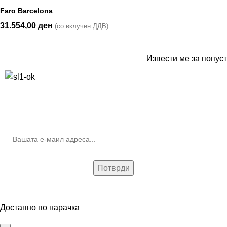
Faro Barcelona
31.554,00
ден
(со вклучен ДДВ)
Извести ме за попуст
10% попуст на прва нарачка за запишување на билтенот
(Newsletter)
Достапно по нарачка