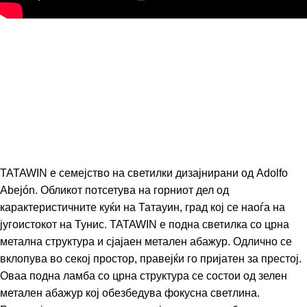
TATAWIN е семејство на светилки дизајнирани од Adolfo
Abejón. Обликот потсетува на горниот дел од
карактеристичните куќи на Татауин, град кој се наоѓа на
југоистокот на Тунис. TATAWIN е подна светилка со црна
метална структура и сјајаен метален абажур. Одлично се
вклопува во секој простор, правејќи го пријатен за престој.
Оваа подна ламба со црна структура се состои од зелен
метален абажур кој обезбедува фокусна светлина.