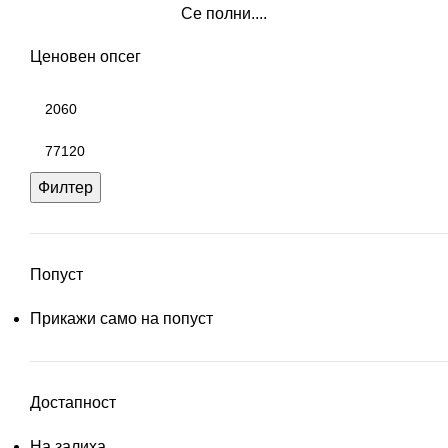
Се полни....
Ценовен опсег
Филтер
Попуст
Прикажи само на попуст
Достапност
На залиха