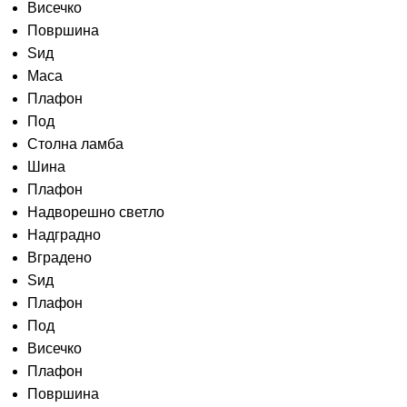
Висечко
Површина
Sид
Маса
Плафон
Под
Столна ламба
Шина
Плафон
Надворешно светло
Надградно
Вградено
Ѕид
Плафон
Под
Висечко
Плафон
Површина