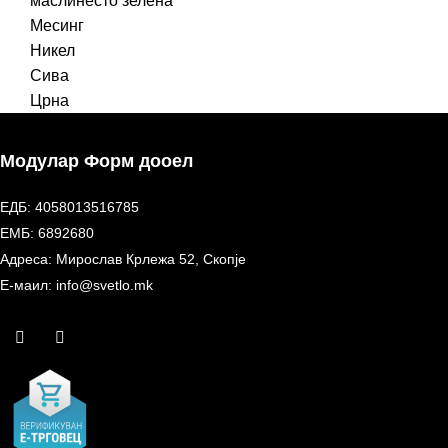
маслинесто зелена
Месинг
Никел
Сива
Црна
Модулар Форм дооел
ЕДБ: 4058013516785
ЕМБ: 6892680
Адреса: Мирослав Крлежа 52, Скопје
Е-маил: info@svetlo.mk