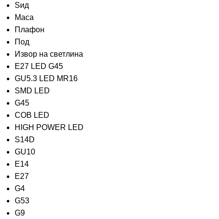
Ѕид
Маса
Плафон
Под
Извор на светлина
E27 LED G45
GU5.3 LED MR16
SMD LED
G45
COB LED
HIGH POWER LED
S14D
GU10
E14
E27
G4
G53
G9