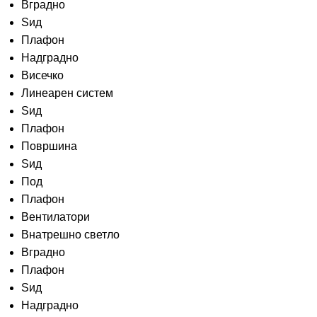
Вградно
Ѕид
Плафон
Надградно
Висечко
Линеарен систем
Ѕид
Плафон
Површина
Ѕид
Под
Плафон
Вентилатори
Внатрешно светло
Вградно
Плафон
Ѕид
Надградно