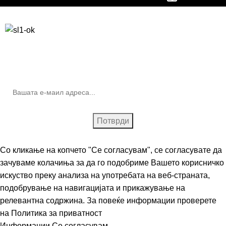
Бесплатна достава до дома за нарачки над 9.000,00 ден.
10% попуст на прва нарачка за запишување на билтенот
(Newsletter)
Со кликање на копчето "Се согласувам", се согласувате да
зачуваме колачиња за да го подобриме Вашето корисничко
искуство преку анализа на употребата на веб-страната,
подобрување на навигацијата и прикажување на
релевантна содржина. За повеќе информации проверете
на
Политика за приватност
Информации
Се согласувам