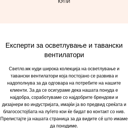
КУПИ
Експерти за осветлување и тавански
вентилатори
Светло.мк нуди широка колекција на осветлување и
тавански вентилатори која постојано се развива и
надополнува за да одговара на потребите на нашите
клиенти. За да се осигураме дека нашата понуда е
најдобра, соработуваме со најдобрите брендови и
дизајнери во индустријата, имајќи ја во предвид среќата и
благосостојбата на луѓето кои ќе бидат во контакт со нив.
Прелистајте ја нашата страница за да видите сé што имаме
да понудиме.