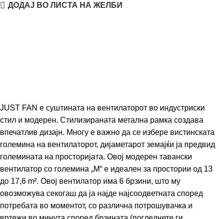
ДОДАЈ ВО ЛИСТА НА ЖЕЛБИ
JUST FAN е суштината на вентилаторот во индустриски
стил и модерен. Стилизираната метална рамка создава
впечатлив дизајн. Многу е важно да се избере вистинската
големина на вентилаторот, дијаметарот земајќи ја предвид
големината на просторијата. Овој модерен тавански
вентилатор со големина „М“ е идеален за простории од 13
до 17,6 m². Овој вентилатор има 6 брзини, што му
овозможува секогаш да ја најде најсоодветната според
потребата во моментот, со различна потрошувачка и
вртежи во минута според брзината (погледнете ги