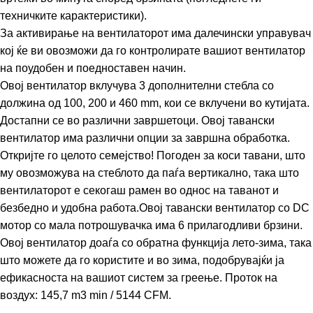
техничките карактеристики).
За активирање на вентилаторот има далечински управувач
кој ќе ви овозможи да го контролирате вашиот вентилатор
на поудобен и поедноставен начин.
Овој вентилатор вклучува 3 дополнителни стебла со
должина од 100, 200 и 460 mm, кои се вклучени во кутијата.
Достапни се во различни завршетоци. Овој тавански
вентилатор има различни опции за завршна обработка.
Откријте го целото семејство! Погоден за коси тавани, што
му овозможува на стеблото да паѓа вертикално, така што
вентилаторот е секогаш рамен во однос на таванот и
безбедно и удобна работа.Овој тавански вентилатор со DC
мотор со мала потрошувачка има 6 прилагодливи брзини.
Овој вентилатор доаѓа со обратна функција лето-зима, така
што можете да го користите и во зима, подобрувајќи ја
ефикасноста на вашиот систем за греење. Проток на
воздух: 145,7 m3 min / 5144 CFM.