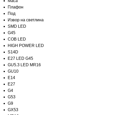
Маса
Плафон
Под
Извор на светлина
SMD LED
G45
COB LED
HIGH POWER LED
S14D
E27 LED G45
GU5.3 LED MR16
GU10
E14
E27
G4
G53
G9
GX53