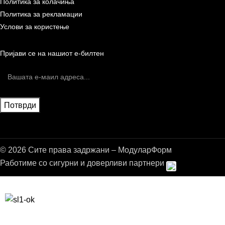
Политика за колачиња
Политика за рекламации
Услови за користење
Пријави се на нашиот е-билтен
© 2026 Сите права задржани – МодуларФорм
Работиме со сигурни и доверливи партнери
Бесплатна достава до дома за нарачки над 9.000,00 ден.
10% попуст на прва нарачка за запишување на билтенот