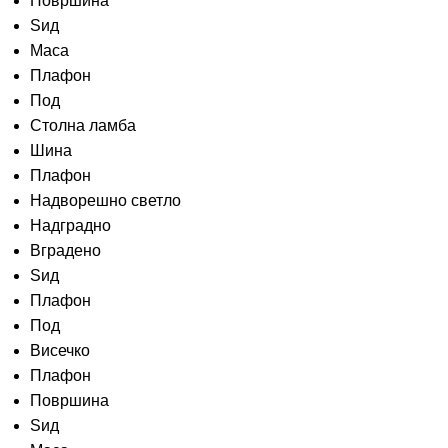
Површина
Sид
Маса
Плафон
Под
Столна ламба
Шина
Плафон
Надворешно светло
Надградно
Вградено
Ѕид
Плафон
Под
Висечко
Плафон
Површина
Ѕид