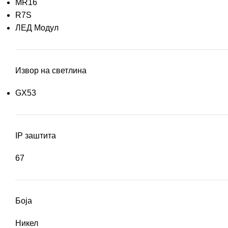
MR16
R7S
ЛЕД Модул
Извор на светлина
GX53
IP заштита
67
Боја
Никел