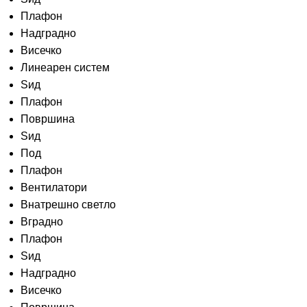
Плафон
Надградно
Висечко
Линеарен систем
Ѕид
Плафон
Површина
Ѕид
Под
Плафон
Вентилатори
Внатрешно светло
Вградно
Плафон
Ѕид
Надградно
Висечко