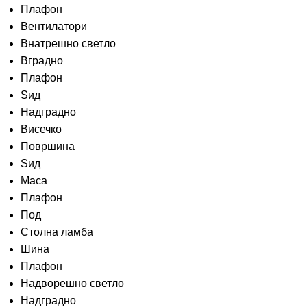
Плафон
Вентилатори
Внатрешно светло
Вградно
Плафон
Ѕид
Надградно
Висечко
Површина
Sид
Маса
Плафон
Под
Столна ламба
Шина
Плафон
Надворешно светло
Надградно