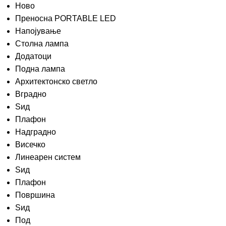
Ново
Преносна PORTABLE LED
Напојување
Столна лампа
Додатоци
Подна лампа
Архитектонско светло
Вградно
Ѕид
Плафон
Надградно
Висечко
Линеарен систем
Ѕид
Плафон
Површина
Ѕид
Под