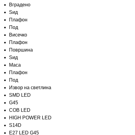
Вградено
Ѕид
Плафон
Под
Висечко
Плафон
Површина
Ѕид
Маса
Плафон
Под
Извор на светлина
SMD LED
G45
COB LED
HIGH POWER LED
S14D
E27 LED G45