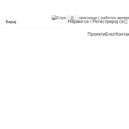
Служба за корисници ( работно време
Најави се / Регистрирај се
Проекти
Блог
Конта