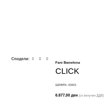
Сподели:
Faro Barcelona
CLICK
ШИФРА:
43601
6.877,00
ден
(со вклучен ДДВ)