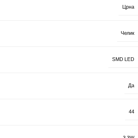
Црна
Челик
SMD LED
Да
44
3,3W