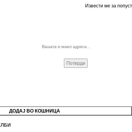
Извести ме за попуст
10% попуст на прва нарачка за
запишување на билтенот
(Newsletter)
ДОДАЈ ВО КОШНИЦА
ЕЛБИ