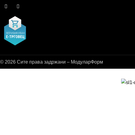
© 2026 Сите права задржани – МодуларФорм