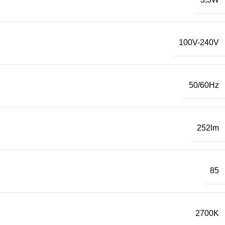
100V-240V
50/60Hz
252lm
85
2700K