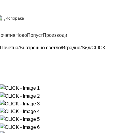
Испорака
очетна
Ново
Попуст
Производи
Почетна
Внатрешно светло
Вградно
Ѕид
CLICK