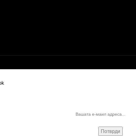
Бесплатна достава до дома за нарачки над 9.000,00 ден.
10% попуст на прва нарачк
запишување на билтен
(Newsletter)