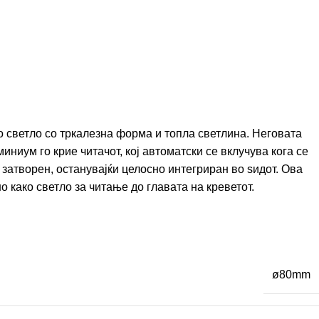
 светло со тркалезна форма и топла светлина. Неговата
иниум го крие читачот, кој автоматски се вклучува кога се
е затворен, останувајќи целосно интегриран во ѕидот. Ова
 како светло за читање до главата на креветот.
ø80mm