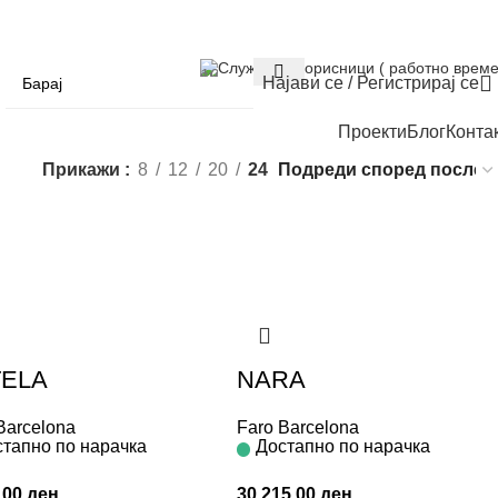
Служба за корисници ( работно време
Најави се / Регистрирај се
Проекти
Блог
Конта
Прикажи
8
12
20
24
TELA
NARA
Barcelona
Faro Barcelona
тапно по нарачка
Достапно по нарачка
,00
ден
30.215,00
ден