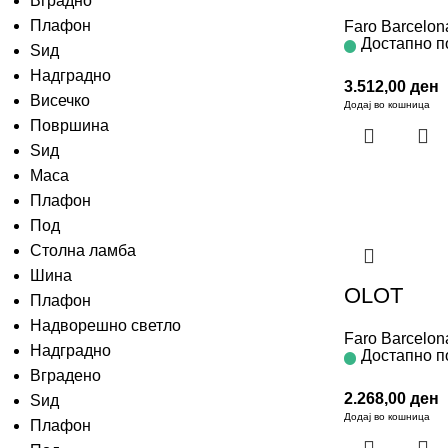
Вградно
Плафон
Faro Barcelon
Достапно п
Ѕид
Надградно
3.512,00
ден
Висечко
Додај во кошница
Површина
Sид
Маса
Плафон
Под
Столна ламба
Шина
OLOT
Плафон
Надворешно светло
Faro Barcelon
Надградно
Достапно п
Вградено
2.268,00
ден
Ѕид
Додај во кошница
Плафон