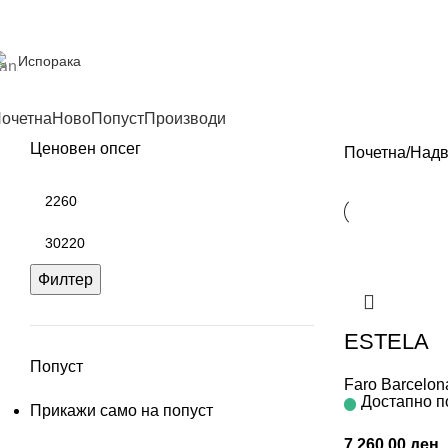
Испорака
очетна
Ново
Попуст
Производи
Ценовен опсег
Почетна
Надв
Филтер
ESTELA
Попуст
Faro Barcelon
Достапно п
Прикажи само на попуст
7.260,00
ден