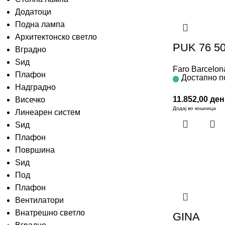
Додатоци
Подна лампа
Архитектонско светло
PUK 76 50
Вградно
Ѕид
Faro Barcelon
Плафон
Достапно п
Надградно
11.852,00
ден
Висечко
Додај во кошница
Линеарен систем
Ѕид
Плафон
Површина
Ѕид
Под
Плафон
Вентилатори
Внатрешно светло
GINA