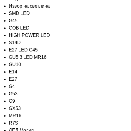
Извор на светлина
SMD LED
G45
COB LED
HIGH POWER LED
S14D
E27 LED G45
GU5.3 LED MR16
GU10
E14
E27
G4
G53
G9
GX53
MR16
R7S
ЛЕД Модул