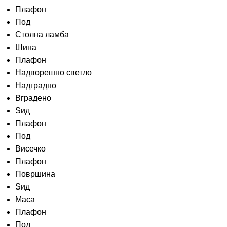
Плафон
Под
Столна ламба
Шина
Плафон
Надворешно светло
Надградно
Вградено
Ѕид
Плафон
Под
Висечко
Плафон
Површина
Ѕид
Маса
Плафон
Под