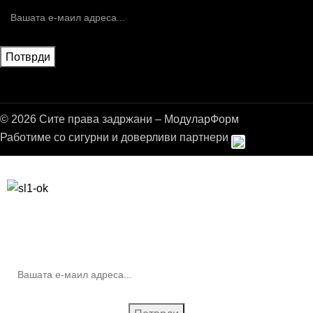
© 2026 Сите права задржани – МодуларФорм
Работиме со сигурни и доверливи партнери
Бесплатна достава до дома за нарачки над 9.000,00 ден.
10% попуст на прва нарачка за запишување на билтенот
(Newsletter)