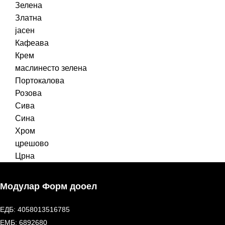
Зелена
Златна
јасен
Кафеава
Крем
маслинесто зелена
Портокалова
Розова
Сива
Сина
Хром
црешово
Црна
Модулар Форм дооел
ЕДБ: 4058013516785
ЕМБ: 6892680