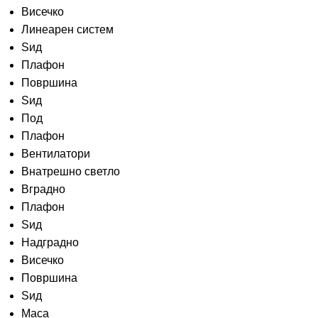
Висечко
Линеарен систем
Ѕид
Плафон
Површина
Ѕид
Под
Плафон
Вентилатори
Внатрешно светло
Вградно
Плафон
Ѕид
Надградно
Висечко
Површина
Sид
Маса