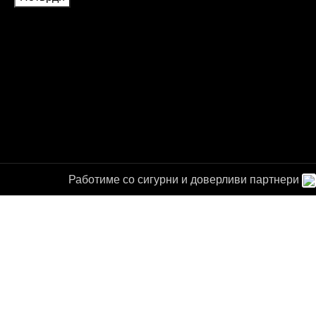
Работиме со сигурни и доверливи партнери
а за
от