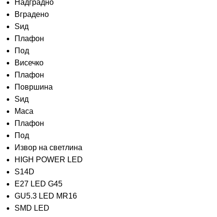
Надградно
Вградено
Ѕид
Плафон
Под
Висечко
Плафон
Површина
Ѕид
Маса
Плафон
Под
Извор на светлина
HIGH POWER LED
S14D
E27 LED G45
GU5.3 LED MR16
SMD LED