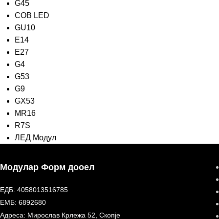
G45
COB LED
GU10
E14
E27
G4
G53
G9
GX53
MR16
R7S
ЛЕД Модул
Модулар Форм дооел
ЕДБ: 4058013516785
ЕМБ: 6892680
Адреса: Мирослав Крлежа 52, Скопје