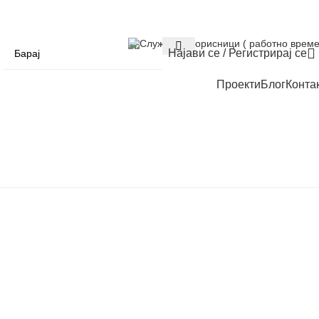
Служба за корисници ( работно време
Најави се / Регистрирај се
Проекти
Блог
Конта