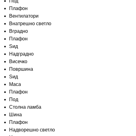
Под
Плафон
Вентилатори
Внатрешно светло
Вградно
Плафон
Ѕид
Надградно
Висечко
Површина
Sид
Маса
Плафон
Под
Столна ламба
Шина
Плафон
Надворешно светло