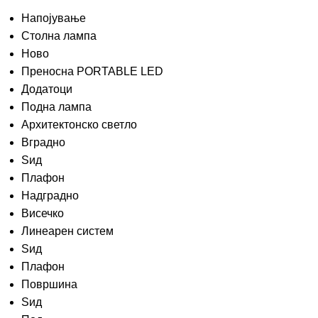
Напојување
Столна лампа
Ново
Преносна PORTABLE LED
Додатоци
Подна лампа
Архитектонско светло
Вградно
Ѕид
Плафон
Надградно
Висечко
Линеарен систем
Ѕид
Плафон
Површина
Ѕид