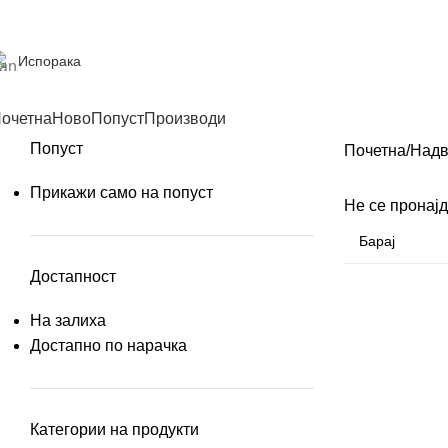
Испорака
очетна
Ново
Попуст
Производи
Попуст
Почетна
Надв
Прикажи само на попуст
Не се пронајд
Достапност
На залиха
Достапно по нарачка
Категории на продукти