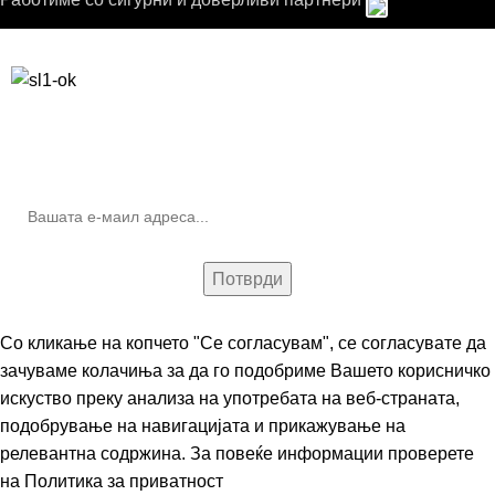
Бесплатна достава до дома за нарачки над 9.000,00 ден.
10% попуст на прва нарачка за запишување на билтенот
(Newsletter)
Со кликање на копчето "Се согласувам", се согласувате да
зачуваме колачиња за да го подобриме Вашето корисничко
искуство преку анализа на употребата на веб-страната,
подобрување на навигацијата и прикажување на
релевантна содржина. За повеќе информации проверете
на
Политика за приватност