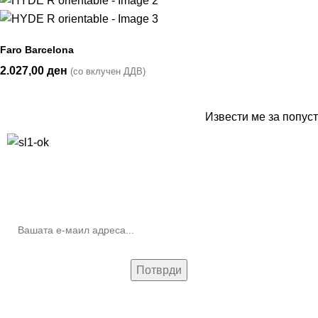
Faro Barcelona
2.027,00
ден
(со вклучен ДДВ)
Извести ме за попуст
10% попуст на прва нарачка за запишување на билтенот
(Newsletter)