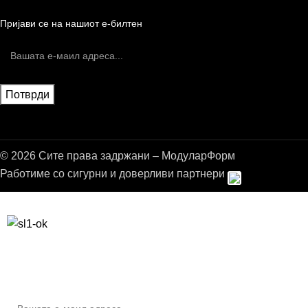
Пријави се на нашиот е-билтен
© 2026 Сите права задржани – МодуларФорм
Работиме со сигурни и доверливи партнери
Бесплатна достава до дома за нарачки над 9.000,00 ден.
10% попуст на прва нарачка за запишување на билтенот
(Newsletter)