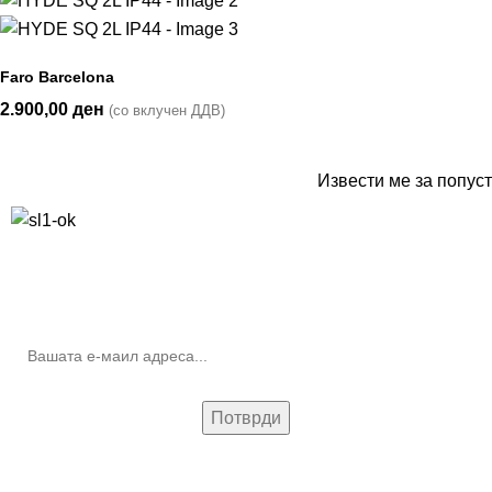
Faro Barcelona
2.900,00
ден
(со вклучен ДДВ)
Извести ме за попуст
10% попуст на прва нарачка за запишување на билтенот
(Newsletter)