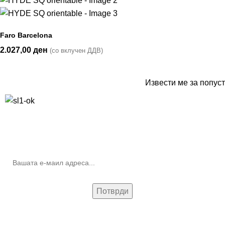
Faro Barcelona
2.027,00
ден
(со вклучен ДДВ)
Извести ме за попуст
10% попуст на прва нарачка за запишување на билтенот
(Newsletter)