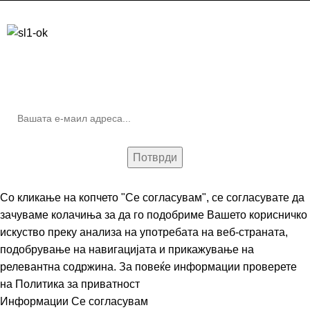
Бесплатна достава до дома за нарачки над 9.000,00 ден.
10% попуст на прва нарачка за запишување на билтенот
(Newsletter)
Со кликање на копчето "Се согласувам", се согласувате да
зачуваме колачиња за да го подобриме Вашето корисничко
искуство преку анализа на употребата на веб-страната,
подобрување на навигацијата и прикажување на
релевантна содржина. За повеќе информации проверете
на
Политика за приватност
Информации
Се согласувам