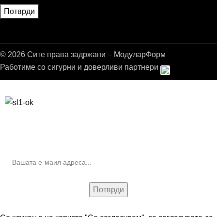
© 2026 Сите права задржани – МодуларФорм
Работиме со сигурни и доверливи партнери
Бесплатна достава до дома за нарачки над 9.000,00 ден.
10% попуст на прва нарачка за запишување на билтенот
(Newsletter)