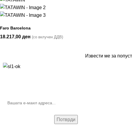
Faro Barcelona
18.217,00
ден
(со вклучен ДДВ)
Извести ме за попуст
10% попуст на прва нарачка за запишување на билтенот
(Newsletter)