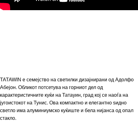
TATAWIN е семејство на светилки дизајнирани од Адолфо
Абејон. Обликот потсетува на горниот дел од
карактеристичните куќи на Татауин, град кој се наоѓа на
југоистокот на Тунис. Ова компактно и елегантно ѕидно
светло има алуминиумско куќиште и бела нијанса од опал
стакло.