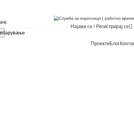
Служба за корисници ( работно време
Најави се / Регистрирај се
ебарување
Проекти
Блог
Конта