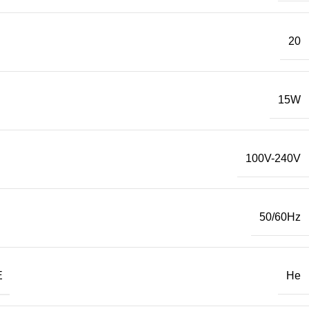
20
15W
100V-240V
50/60Hz
Е
Не