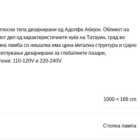
тлосни тела дизајнирани од Адолфо Абејон. Обликот на
от дел од карактеристичните куќи на Татауин, град во
лна ламба со нишалка има црна метална структура и сјајно
ветлување дизајнирани за глобалните пазари,
они: 110-120V и 220-240V.
1000 × 166 cm
Столна лампа