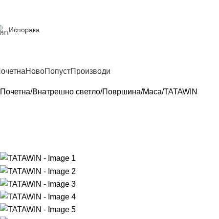
Испорака
очетна
Ново
Попуст
Производи
Почетна
Внатрешно светло
Површина
Маса
TATAWIN