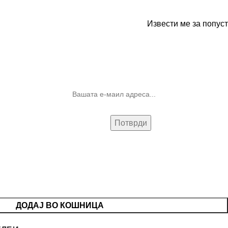
Извести ме за попуст
10% попуст на прва нарачка за
запишување на билтенот
(Newsletter)
ДОДАЈ ВО КОШНИЦА