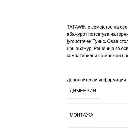
TATAWIN е семејство на све
абажурот потсетува на горни
југоисточен Тунис. Оваа сто
црн абажур. Решенија за ос
компатибилни со мрежни нап
Дополнителни информации
ДИМЕНЗИИ
МОНТАЖА