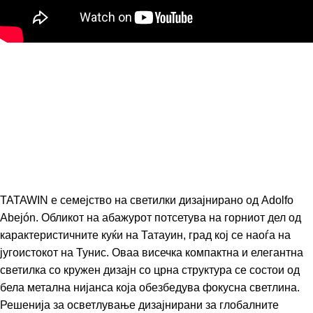
TATAWIN е семејство на светилки дизајнирано од Adolfo
Abejón. Обликот на абажурот потсетува на горниот дел од
карактеристичните куќи на Татауин, град кој се наоѓа на
југоистокот на Тунис. Оваа висечка компактна и елегантна
светилка со кружен дизајн со црна структура се состои од
бела метална нијанса која обезбедува фокусна светлина.
Решенија за осветлување дизајнирани за глобалните