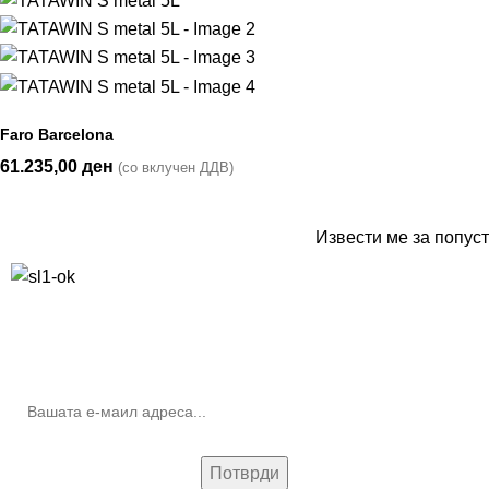
Faro Barcelona
61.235,00
ден
(со вклучен ДДВ)
Извести ме за попуст
10% попуст на прва нарачка за запишување на билтенот
(Newsletter)