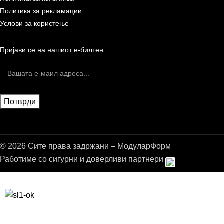
Политика за рекламации
Услови за користење
Пријави се на нашиот е-билтен
© 2026 Сите права задржани – МодуларФорм
Работиме со сигурни и доверливи партнери
Бесплатна достава до дома за нарачки над 9.000,00 ден.
10% попуст на прва нарачка за запишување на билтенот