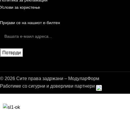
Политика за рекламации
Услови за користење
Пријави се на нашиот е-билтен
© 2026 Сите права задржани – МодуларФорм
Работиме со сигурни и доверливи партнери
Бесплатна достава до дома за нарачки над 9.000,00 ден.
10% попуст на прва нарачка за запишување на билтенот
(Newsletter)