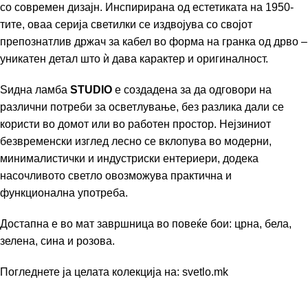
со современ дизајн. Инспирирана од естетиката на 1950-
тите, оваа серија светилки се издвојува со својот
препознатлив држач за кабел во форма на гранка од дрво –
уникатен детал што ѝ дава карактер и оригиналност.
Ѕидна ламба
STUDIO
е создадена за да одговори на
различни потреби за осветлување, без разлика дали се
користи во домот или во работен простор. Нејзиниот
безвременски изглед лесно се вклопува во модерни,
минималистички и индустриски ентериери, додека
насочливото светло овозможува практична и
функционална употреба.
Достапна е во мат завршница во повеќе бои: црна, бела,
зелена, сина и розова.
Погледнете ја целата колекција на:
svetlo.mk