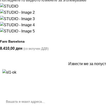
Погледнете го видеото
Кликнете за зголемување
Faro Barcelona
8.410,00
ден
(со вклучен ДДВ)
Извести ме за попуст
10% попуст на прва нарачка за запишување на билтенот
(Newsletter)