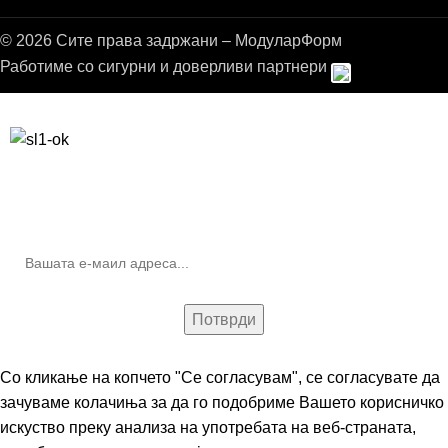
© 2026 Сите права задржани – МодуларФорм
Работиме со сигурни и доверливи партнери
Бесплатна достава до дома за нарачки над 9.000,00 ден.
10% попуст на прва нарачка за запишување на билтенот
(Newsletter)
Со кликање на копчето "Се согласувам", се согласувате да
зачуваме колачиња за да го подобриме Вашето корисничко
искуство преку анализа на употребата на веб-страната,