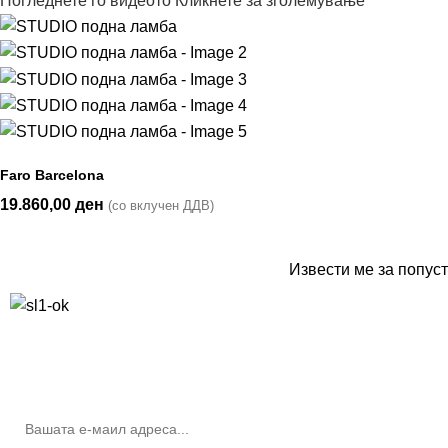
Погледнете го видеото
Кликнете за зголемување
Faro Barcelona
19.860,00
ден
(со вклучен ДДВ)
Извести ме за попуст
10% попуст на прва нарачка за запишување на билтенот
(Newsletter)