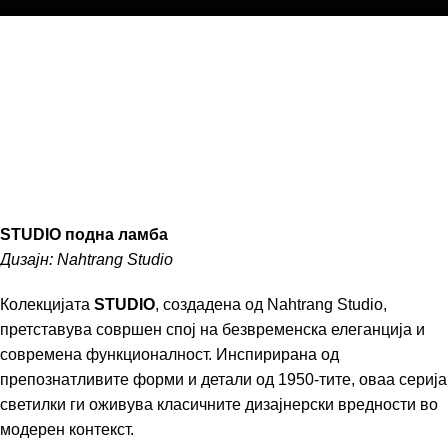
STUDIO подна ламба
Дизајн: Nahtrang Studio
Колекцијата
STUDIO
, создадена од Nahtrang Studio,
претставува совршен спој на безвременска елеганција и
современа функционалност. Инспирирана од
препознатливите форми и детали од 1950-тите, оваа серија
светилки ги оживува класичните дизајнерски вредности во
модерен контекст.