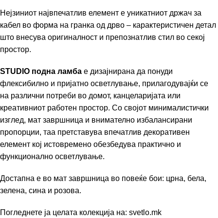
Нејзиниот највпечатлив елемент е уникатниот држач за
кабел во форма на гранка од дрво – карактеристичен детал
што внесува оригиналност и препознатлив стил во секој
простор.
STUDIO подна ламба
е дизајнирана да понуди
флексибилно и пријатно осветлување, прилагодувајќи се
на различни потреби во домот, канцеларијата или
креативниот работен простор. Со својот минималистички
изглед, мат завршница и внимателно избалансирани
пропорции, таа претставува впечатлив декоративен
елемент кој истовремено обезбедува практично и
функционално осветлување.
Достапна е во мат завршница во повеќе бои: црна, бела,
зелена, сина и розова.
Погледнете ја целата колекција на:
svetlo.mk