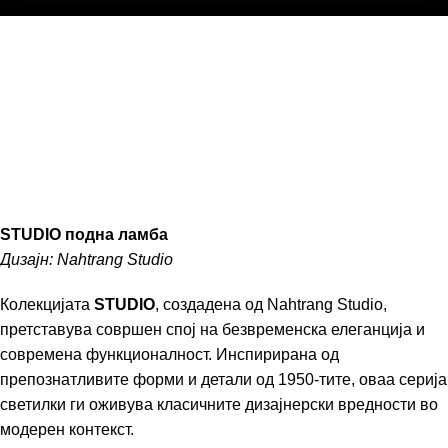
STUDIO подна ламба
Дизајн: Nahtrang Studio
Колекцијата
STUDIO
, создадена од Nahtrang Studio,
претставува совршен спој на безвременска елеганција и
современа функционалност. Инспирирана од
препознатливите форми и детали од 1950-тите, оваа серија
светилки ги оживува класичните дизајнерски вредности во
модерен контекст.