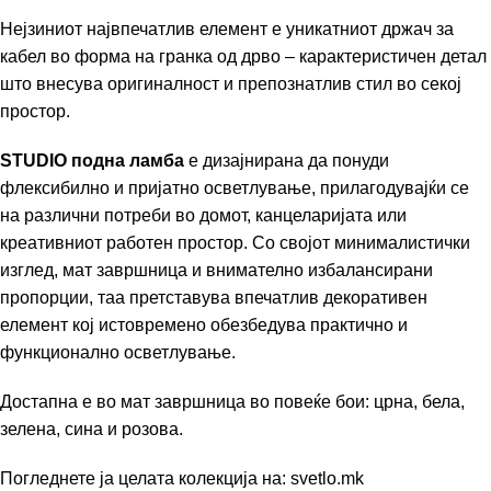
Нејзиниот највпечатлив елемент е уникатниот држач за
кабел во форма на гранка од дрво – карактеристичен детал
што внесува оригиналност и препознатлив стил во секој
простор.
STUDIO подна ламба
е дизајнирана да понуди
флексибилно и пријатно осветлување, прилагодувајќи се
на различни потреби во домот, канцеларијата или
креативниот работен простор. Со својот минималистички
изглед, мат завршница и внимателно избалансирани
пропорции, таа претставува впечатлив декоративен
елемент кој истовремено обезбедува практично и
функционално осветлување.
Достапна е во мат завршница во повеќе бои: црна, бела,
зелена, сина и розова.
Погледнете ја целата колекција на:
svetlo.mk