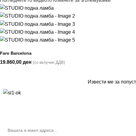
Погледнете го видеото
Кликнете за зголемување
Faro Barcelona
19.860,00
ден
(со вклучен ДДВ)
Извести ме за попуст
10% попуст на прва нарачка за запишување на билтенот
(Newsletter)