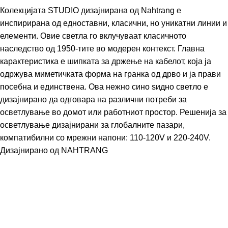
Колекцијата STUDIO дизајнирана од Nahtrang е
инспирирана од едноставни, класични, но уникатни линии и
елементи. Овие светла го вклучуваат класичното
наследство од 1950-тите во модерен контекст. Главна
карактеристика е шипката за држење на кабелот, која ја
одржува миметичката форма на гранка од дрво и ја прави
посебна и единствена. Ова нежно сино ѕидно светло е
дизајнирано да одговара на различни потреби за
осветлување во домот или работниот простор. Решенија за
осветлување дизајнирани за глобалните пазари,
компатибилни со мрежни напони: 110-120V и 220-240V.
Дизајнирано од
NAHTRANG