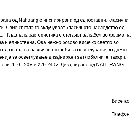
рана од Nahtrang е инспирирана од едноставни, класични,
и. Овие светла го вклучуваат класичното наследство од
ст. Главна карактеристика е стегачот за кабел во форма на
бна и единствена. Ова нежно розово висечко светло во
а одговара на различни потреби за осветлување во домот
енија за осветлување дизајнирани за глобалните пазари,
они: 110-120V и 220-240V. Дизајнирано од
NAHTRANG
Висечко
,
Плафон