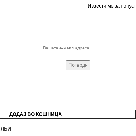
Извести ме за попуст
10% попуст на прва нарачка за
запишување на билтенот
(Newsletter)
ДОДАЈ ВО КОШНИЦА
ЕЛБИ