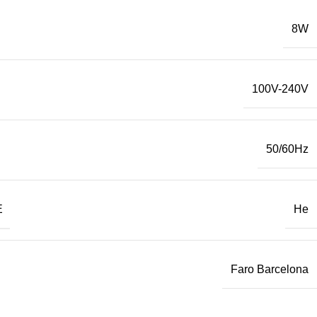
8W
100V-240V
50/60Hz
Е
Не
Faro Barcelona