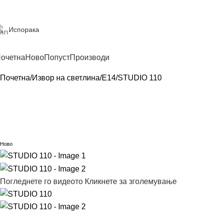
Испорака
очетна
Ново
Попуст
Производи
Почетна
Извор на светлина
E14
STUDIO 110
Ново
Погледнете го видеото
Кликнете за зголемување