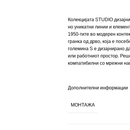
Колекцијата STUDIO дизајни
но уникатни линии и елемент
1950-тите во модерен контек
гранка од дрво, која е посе
големина S е дизајнирано д
или работниот простор. Реш
компатибилни со мрежни нап
Дополнителни информации
МОНТАЖА