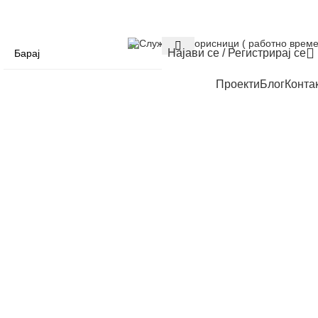
Служба за корисници ( работно време
Најави се / Регистрирај се
Проекти
Блог
Конта