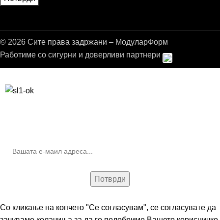
© 2026 Сите права задржани – МодуларФорм
Работиме со сигурни и доверливи партнери
Бесплатна достава до дома за нарачки над 9.000,00 ден.
10% попуст на прва нарачка за запишување на билтенот
(Newsletter)
Со кликање на копчето "Се согласувам", се согласувате да
зачуваме колачиња за да го подобриме Вашето корисничко