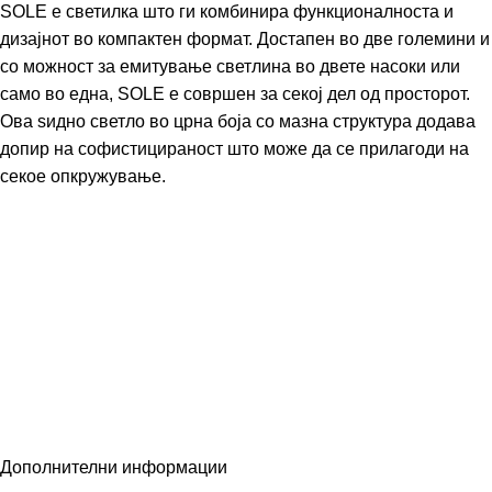
SOLE е светилка што ги комбинира функционалноста и
дизајнот во компактен формат. Достапен во две големини и
со можност за емитување светлина во двете насоки или
само во една, SOLE е совршен за секој дел од просторот.
Ова ѕидно светло во црна боја со мазна структура додава
допир на софистицираност што може да се прилагоди на
секое опкружување.
Дополнителни информации