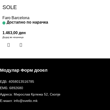
SOLE
Faro Barcelona
Достапно по нарачка
1.463,00
ден
Додај во кошница
Модулар Форм дооел
ЕДБ: 4058013516785
ЕМБ: 6892680
Адреса: Мирослав Крлежа 52, Скопје
Е-маил: info@svetlo.mk