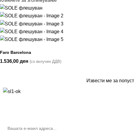
Кликнете за зголемување
Faro Barcelona
1.536,00
ден
(со вклучен ДДВ)
Извести ме за попуст
10% попуст на прва нарачка за запишување на билтенот
(Newsletter)