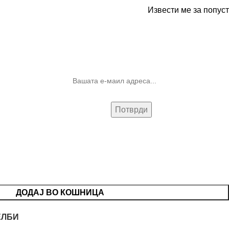
Извести ме за попуст
10% попуст на прва нарачка за
запишување на билтенот
(Newsletter)
ДОДАЈ ВО КОШНИЦА
ЕЛБИ