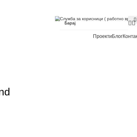
Служба за корисници ( работно време
Проекти
Блог
Конта
nd