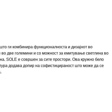
што ги комбинира функционалноста и дизајнот во
 во две големини и со можност за емитување светлина во
дна. SOLE е совршен за сите простори. Ова кружно бело
ктура додава допир на софистицираност што може да се
.