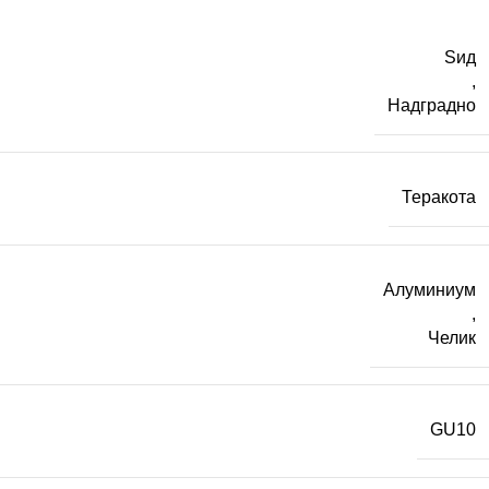
Ѕид
,
Надградно
Теракота
Алуминиум
,
Челик
GU10