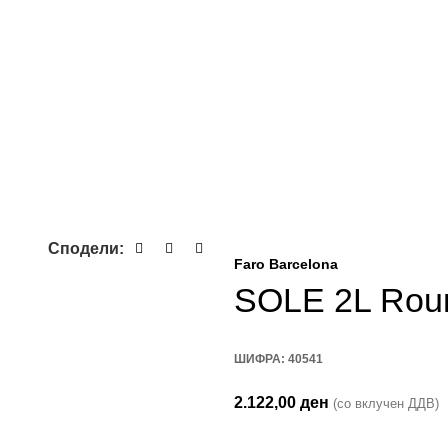
Сподели:
Faro Barcelona
SOLE 2L Rou
ШИФРА:
40541
2.122,00
ден
(со вклучен ДДВ)