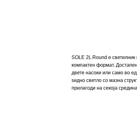
SOLE 2L Round е светилник 
компактен формат. Достапен
двете насоки или само во е
ѕидно светло со мазна стру
прилагоди на секоја средина