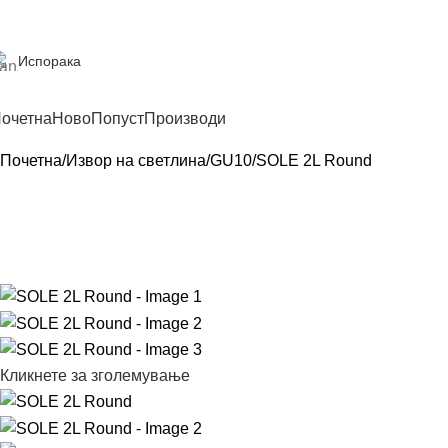
Испорака
очетна
Ново
Попуст
Производи
Почетна
Извор на светлина
GU10
SOLE 2L Round
Кликнете за зголемување