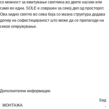
со можност за емитување светлина во двете насоки или
само во една. SOLE е совршен за секој дел од просторот.
Ова ѕидно светло во сива боја со мазна структура додава
допир на софистицираност што може да се прилагоди на
секое опкружување.
Дополнителни информации
Ѕид
МОНТАЖА
,