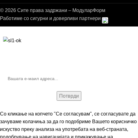
© 2026 Сите права задржани – МодуларФорм
Работиме со сигурни и доверливи партнери
Бесплатна достава до дома за нарачки над 9.000,00 ден.
10% попуст на прва нарачка за запишување на билтенот
(Newsletter)
Со кликање на копчето "Се согласувам", се согласувате да
зачуваме колачиња за да го подобриме Вашето корисничко
искуство преку анализа на употребата на веб-страната,
подобрување на навигацијата и прикажување на