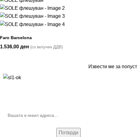
Faro Barcelona
1.536,00
ден
(со вклучен ДДВ)
Извести ме за попуст
10% попуст на прва нарачка за запишување на билтенот
(Newsletter)