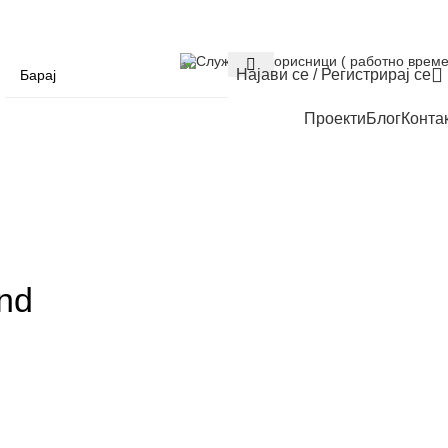
Служба за корисници ( работно време
Најави се / Регистрирај се
Проекти
Блог
Конта
nd