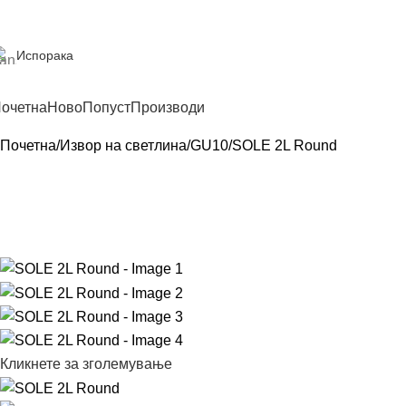
Испорака
очетна
Ново
Попуст
Производи
Почетна
Извор на светлина
GU10
SOLE 2L Round
Кликнете за зголемување