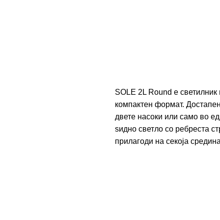
SOLE 2L Round е светилник 
компактен формат. Достапен
двете насоки или само во е
ѕидно светло со ребреста с
прилагоди на секоја средина