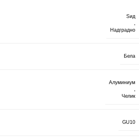
Ѕид
,
Надградно
Бела
Алуминиум
,
Челик
GU10