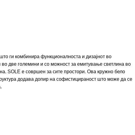
што ги комбинира функционалноста и дизајнот во
 во две големини и со можност за емитување светлина во
дна. SOLE е совршен за сите простори. Ова кружно бело
труктура додава допир на софистицираност што може да се
.