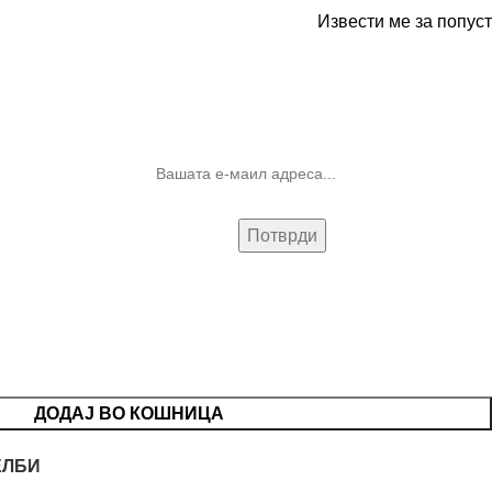
Извести ме за попуст
10% попуст на прва нарачка за
запишување на билтенот
(Newsletter)
ДОДАЈ ВО КОШНИЦА
ЕЛБИ