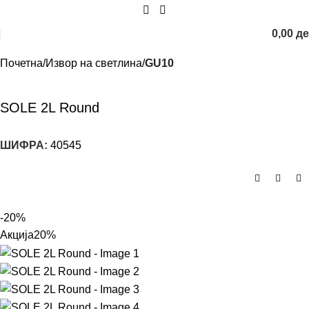
0,00
д
Почетна
Извор на светлина
GU10
SOLE 2L Round
ШИФРА:
40545
-20%
Акција
20%