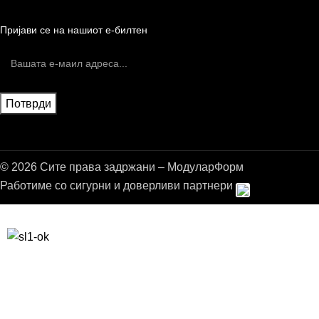
Пријави се на нашиот е-билтен
© 2026 Сите права задржани – МодуларФорм
Работиме со сигурни и доверливи партнери
Бесплатна достава до дома за нарачки над 9.000,00 ден.
10% попуст на прва нарачка за запишување на билтенот
(Newsletter)