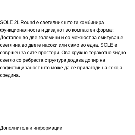
SOLE 2L Round е светилник што ги комбинира
функционалноста и дизајнот во компактен формат.
Достапен во две големини и со можност за емитување
светлина во двете насоки или само во една. SOLE е
совршен за сите простори. Ова кружно теракотно ѕидно
светло со ребреста структура додава допир на
софистицираност што може да се прилагоди на секоја
средина.
Дополнителни информации