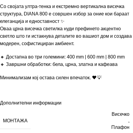
Со својата ултра-тенка и екстремно вертикална висечка
структура, DIANA 800 е совршен избор за оние кои бараат
елеганција и едноставност ✨
Оваа црна висечка светилка нуди префинето акцентно
светло што ги истакнува деталите во вашиот дом и создава
модерен, софистициран амбиент.
🔸 Достапна во три големини: 400 mm | 600 mm | 800 mm
🔸 Завршни обработки: бела, црна, златна и кафеава
Минимализам кој остава силен впечаток. 🖤💡
Дополнителни информации
Висечко
МОНТАЖА
,
Плафон