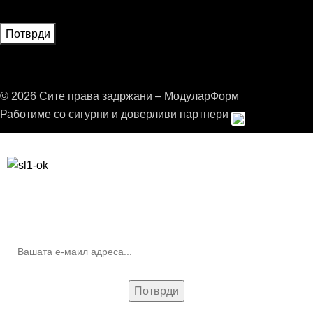
© 2026 Сите права задржани – МодуларФорм
Работиме со сигурни и доверливи партнери
Бесплатна достава до дома за нарачки над 9.000,00 ден.
10% попуст на прва нарачка за запишување на билтенот
(Newsletter)