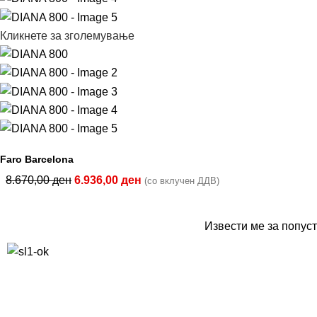
Кликнете за зголемување
Faro Barcelona
8.670,00
ден
6.936,00
ден
(со вклучен ДДВ)
Извести ме за попуст
10% попуст на прва нарачка за запишување на билтенот
(Newsletter)