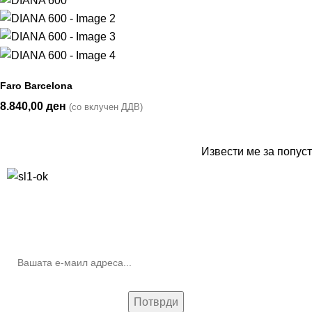
Faro Barcelona
8.840,00
ден
(со вклучен ДДВ)
Извести ме за попуст
10% попуст на прва нарачка за запишување на билтенот
(Newsletter)