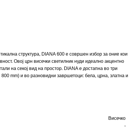
ртикална структура, DIANA 600 е совршен избор за оние кои
вност. Овој црн висечки светилник нуди идеално акцентно
тали на секој вид на простор. DIANA е достапна во три
 800 mm) и во разновидни завршетоци: бела, црна, златна и
Висечко
,