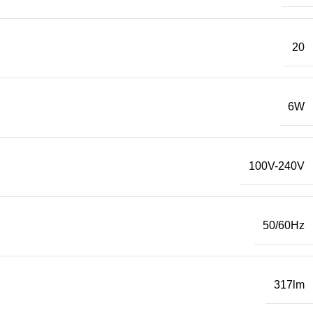
20
6W
100V-240V
50/60Hz
317lm