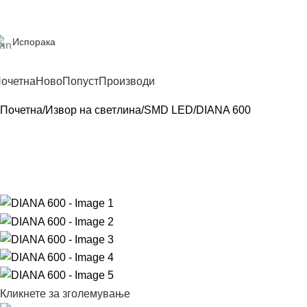
Испорака
очетна
Ново
Попуст
Производи
Почетна
Извор на светлина
SMD LED
DIANA 600
Кликнете за зголемување