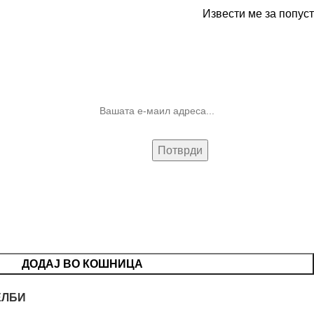
Извести ме за попуст
10% попуст на прва нарачка за
запишување на билтенот
(Newsletter)
ДОДАЈ ВО КОШНИЦА
ЕЛБИ