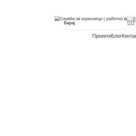
Служба за корисници ( работно време
Проекти
Блог
Конта