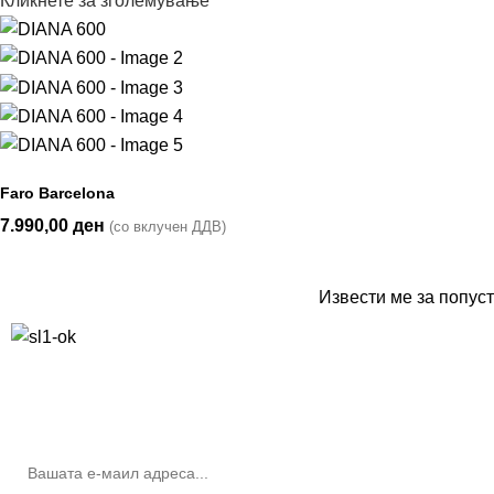
Кликнете за зголемување
Faro Barcelona
7.990,00
ден
(со вклучен ДДВ)
Извести ме за попуст
10% попуст на прва нарачка за запишување на билтенот
(Newsletter)