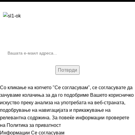
Бесплатна достава до дома за нарачки над 9.000,00 ден.
10% попуст на прва нарачка за запишување на билтенот
(Newsletter)
Со кликање на копчето "Се согласувам", се согласувате да
зачуваме колачиња за да го подобриме Вашето корисничко
искуство преку анализа на употребата на веб-страната,
подобрување на навигацијата и прикажување на
релевантна содржина. За повеќе информации проверете
на
Политика за приватност
Информации
Се согласувам