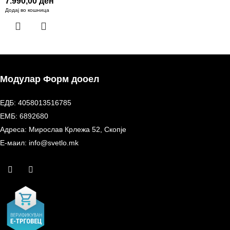
7.990,00
ден
Додај во кошница
Модулар Форм дооел
ЕДБ: 4058013516785
ЕМБ: 6892680
Адреса: Мирослав Крлежа 52, Скопје
Е-маил: info@svetlo.mk