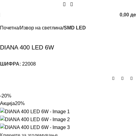
0,00
д
Почетна
Извор на светлина
SMD LED
DIANA 400 LED 6W
ШИФРА:
22008
-20%
Акција
20%
Кликнете за зголемување