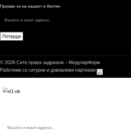
Пријави се на нашиот е-билтен
© 2026 Сите права задржани – МодуларФорм
Работиме со сигурни и доверливи партнери
Бесплатна достава до дома за нарачки над 9.000,00 ден.
10% попуст на прва нарачка за запишување на билтенот
(Newsletter)