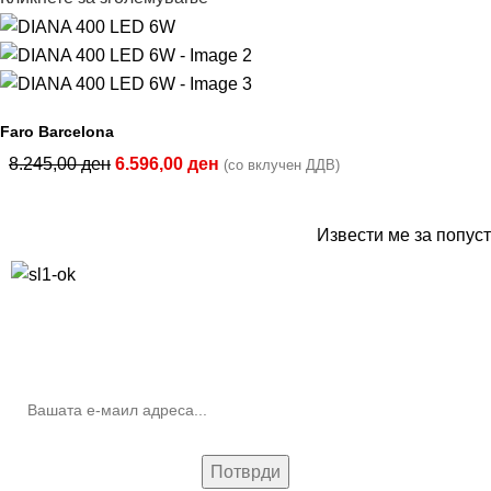
Faro Barcelona
8.245,00
ден
6.596,00
ден
(со вклучен ДДВ)
Извести ме за попуст
10% попуст на прва нарачка за запишување на билтенот
(Newsletter)