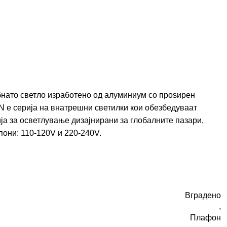
нато светло изработено од алуминиум со проѕирен
 е серија на внатрешни светилки кои обезбедуваат
а за осветлување дизајнирани за глобалните пазари,
они: 110-120V и 220-240V.
Вградено
,
Плафон