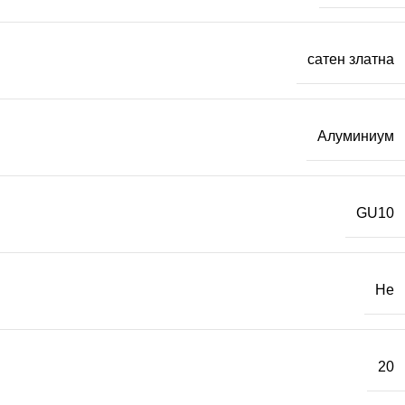
сатен златна
Алуминиум
GU10
Не
20