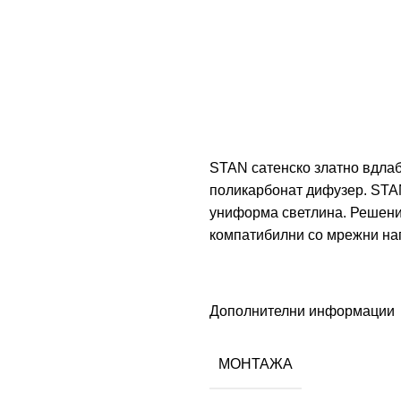
STAN сатенско златно вдлаб
поликарбонат дифузер. STAN
униформа светлина. Решениј
компатибилни со мрежни нап
Дополнителни информации
МОНТАЖА