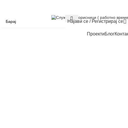
Служба за корисници ( работно време
Најави се / Регистрирај се
Проекти
Блог
Конта