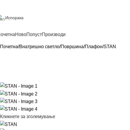
Испорака
очетна
Ново
Попуст
Производи
Почетна
Внатрешно светло
Површина
Плафон
STAN
Кликнете за зголемување