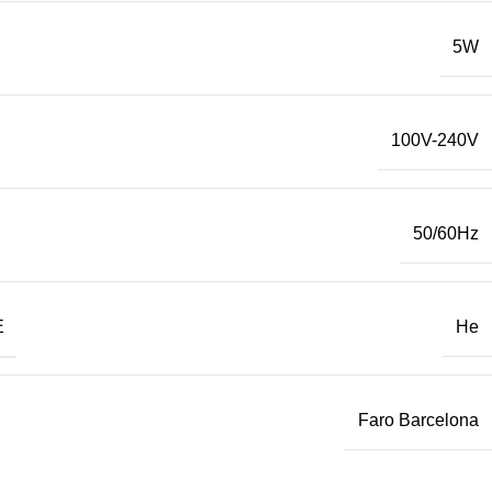
5W
100V-240V
50/60Hz
Е
Не
Faro Barcelona