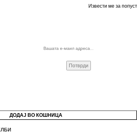
Извести ме за попуст
10% попуст на прва нарачка за
запишување на билтенот
(Newsletter)
ДОДАЈ ВО КОШНИЦА
ЕЛБИ