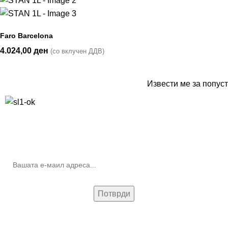
Faro Barcelona
4.024,00
ден
(со вклучен ДДВ)
Извести ме за попуст
10% попуст на прва нарачка за запишување на билтенот
(Newsletter)