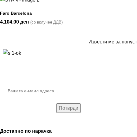
Faro Barcelona
4.104,00
ден
(со вклучен ДДВ)
Извести ме за попуст
10% попуст на прва нарачка за запишување на билтенот
(Newsletter)
Достапно по нарачка