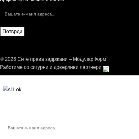
© 2026 Сите права задржани – МодуларФорм
Работиме со сигурни и доверливи партнери
Бесплатна достава до дома за нарачки над 9.000,00 ден.
10% попуст на прва нарачка за запишување на билтенот
(Newsletter)