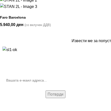
Faro Barcelona
5.940,00
ден
(со вклучен ДДВ)
Извести ме за попуст
10% попуст на прва нарачка за запишување на билтенот
(Newsletter)