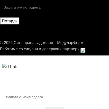
© 2026 Сите права задржани – МодуларФорм
Работиме со сигурни и доверливи партнери
Бесплатна достава до дома за нарачки над 9.000,00 ден.
10% попуст на прва нарачка за запишување на билтенот
(Newsletter)