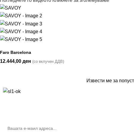
Погледнете го видеото
Кликнете за зголемување
Faro Barcelona
12.444,00
ден
(со вклучен ДДВ)
Извести ме за попуст
10% попуст на прва нарачка за запишување на билтенот
(Newsletter)