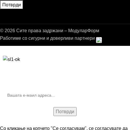
© 2026 Сите права задржани – МодуларФорм
Работиме со сигурни и доверливи партнери
Бесплатна достава до дома за нарачки над 9.000,00 ден.
10% попуст на прва нарачка за запишување на билтенот
(Newsletter)
Со кликање на копчето "Се согласувам", се согласувате да