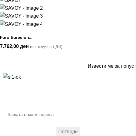
Faro Barcelona
7.762,00
ден
(со вклучен ДДВ)
Извести ме за попуст
10% попуст на прва нарачка за запишување на билтенот
(Newsletter)