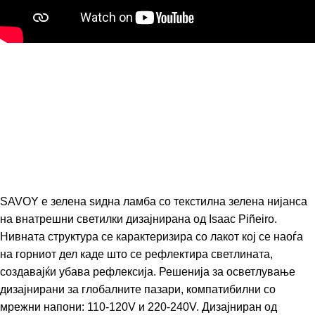
SAVOY е зелена ѕидна ламба со текстилна зелена нијанса
на внатрешни светилки дизајнирана од Isaac Piñeiro.
Нивната структура се карактеризира со лакот кој се наоѓа
на горниот дел каде што се рефлектира светлината,
создавајќи убава рефлексија. Решенија за осветлување
дизајнирани за глобалните пазари, компатибилни со
мрежни напони: 110-120V и 220-240V. Дизајниран од