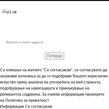
Бесплатна достава до дома за нарачки над 9.000,00 ден.
10% попуст на прва нарачка за запишување на билтенот
(Newsletter)
Со кликање на копчето "Се согласувам", се согласувате да
зачуваме колачиња за да го подобриме Вашето корисничко
искуство преку анализа на употребата на веб-страната,
подобрување на навигацијата и прикажување на
релевантна содржина. За повеќе информации проверете
на
Политика за приватност
Информации
Се согласувам