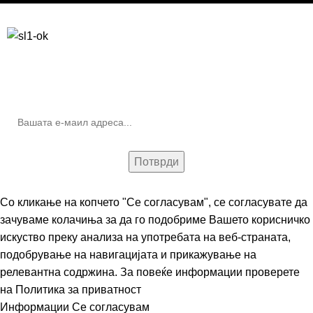
Бесплатна достава до дома за нарачки над 9.000,00 ден.
10% попуст на прва нарачка за запишување на билтенот
(Newsletter)
Со кликање на копчето "Се согласувам", се согласувате да
зачуваме колачиња за да го подобриме Вашето корисничко
искуство преку анализа на употребата на веб-страната,
подобрување на навигацијата и прикажување на
релевантна содржина. За повеќе информации проверете
на
Политика за приватност
Информации
Се согласувам