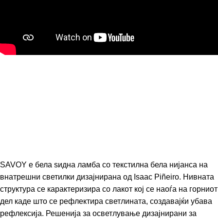
SAVOY е бела ѕидна ламба со текстилна бела нијанса на
внатрешни светилки дизајнирана од Isaac Piñeiro. Нивната
структура се карактеризира со лакот кој се наоѓа на горниот
дел каде што се рефлектира светлината, создавајќи убава
рефлексија. Решенија за осветлување дизајнирани за