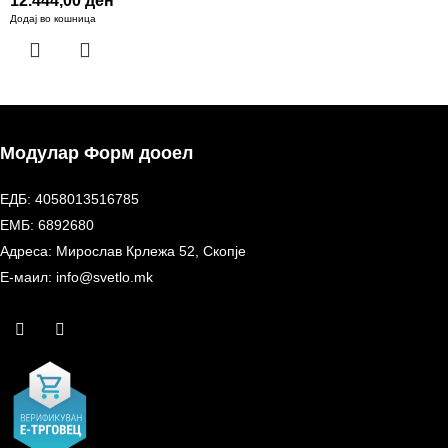
12.444,00
ден
Додај во кошница
Модулар Форм дооел
ЕДБ: 4058013516785
ЕМБ: 6892680
Адреса: Мирослав Крлежа 52, Скопје
Е-маил: info@svetlo.mk