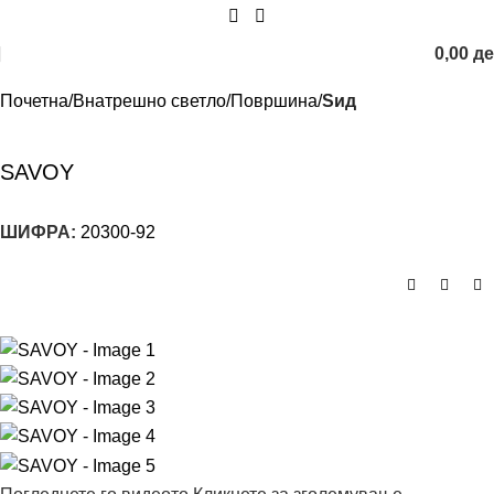
0,00
д
Почетна
Внатрешно светло
Површина
Sид
SAVOY
ШИФРА:
20300-92