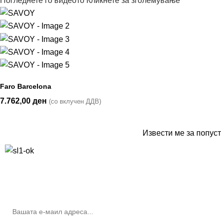
Погледнете го видеото
Кликнете за зголемување
Faro Barcelona
7.762,00
ден
(со вклучен ДДВ)
Извести ме за попуст
10% попуст на прва нарачка за запишување на билтенот
(Newsletter)