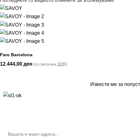
Погледнете го видеото
Кликнете за зголемување
Faro Barcelona
12.444,00
ден
(со вклучен ДДВ)
Извести ме за попуст
10% попуст на прва нарачка за запишување на билтенот
(Newsletter)