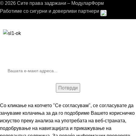
© 2026 Сите права задржани – МодуларФорм
Работиме со сигурни и доверливи партнери
Бесплатна достава до дома за нарачки над 9.000,00 ден.
10% попуст на прва нарачка за запишување на билтенот
(Newsletter)
Со кликање на копчето "Се согласувам", се согласувате да
зачуваме колачиња за да го подобриме Вашето корисничко
искуство преку анализа на употребата на веб-страната,
подобрување на навигацијата и прикажување на
релевантна содржина. За повеќе информации проверете