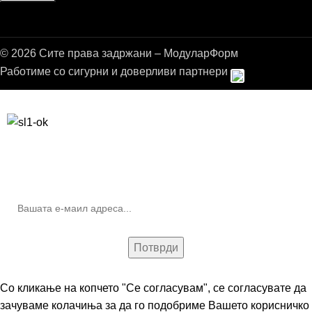
© 2026 Сите права задржани – МодуларФорм
Работиме со сигурни и доверливи партнери
Бесплатна достава до дома за нарачки над 9.000,00 ден.
10% попуст на прва нарачка за запишување на билтенот
(Newsletter)
Со кликање на копчето "Се согласувам", се согласувате да
зачуваме колачиња за да го подобриме Вашето корисничко