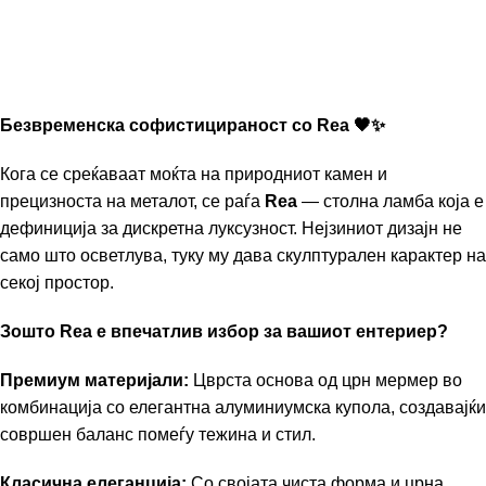
Безвременска софистицираност со Rea 🖤✨
Кога се среќаваат моќта на природниот камен и
прецизноста на металот,
се раѓа
Rea
— столна ламба која е
дефиниција за дискретна луксузност.
Нејзиниот дизајн не
само што осветлува,
туку му дава скулптурален карактер на
секој простор.
Зошто Rea е впечатлив избор за вашиот ентериер?
Премиум материјали:
Цврста основа од црн мермер во
комбинација со елегантна алуминиумска купола,
создавајќи
совршен баланс помеѓу тежина и стил.
Класична елеганција:
Со својата чиста форма и црна