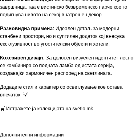
завршница,
таа е вистинско безвременско парче кое го
подигнува нивото на секој внатрешен декор.
Разновидна примена:
Идеален детаљ за модерни
станбени простори,
но и суптилен додаток кој внесува
ексклузивност во угостителски објекти и хотели.
Кохезивен дизајн:
За целосен визуелен идентитет,
лесно
се комбинира со подната ламба од истата серија,
создавајќи хармоничен распоред на светлината.
Додадете стил и карактер со осветлување кое остава
впечаток.
💡
🛒 Истражете ја колекцијата на
svetlo.mk
Дополнителни информации