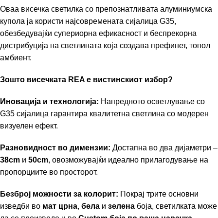
Оваа висечка светилка со препознатливата алуминиумска
купола ја користи најсовремената сијалица G35,
обезбедувајќи супериорна ефикасност и беспрекорна
дистрибуција на светлината која создава префинет, топол
амбиент.
Зошто висечката REA е вистинскиот избор?
Иновација и технологија:
Напредното осветлување со
G35 сијалица гарантира квалитетна светлина со модерен
визуелен ефект.
Разновидност во димензии:
Достапна во два дијаметри –
38cm
и
50cm
, овозможувајќи идеално прилагодување на
пропорциите во просторот.
Безброј можности за колорит:
Покрај трите основни
изведби во
мат црна
,
бела
и
зелена
боја, светилката може