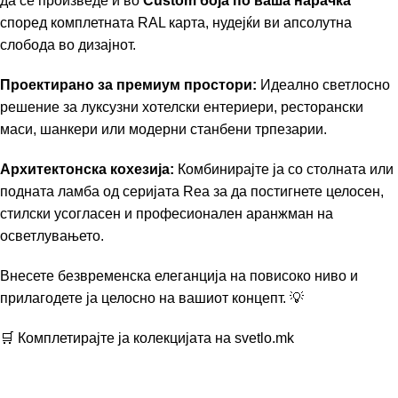
да се произведе и во
Custom боја по ваша нарачка
според комплетната RAL карта, нудејќи ви апсолутна
слобода во дизајнот.
Проектирано за премиум простори:
Идеално светлосно
решение за луксузни хотелски ентериери, ресторански
маси, шанкери или модерни станбени трпезарии.
Архитектонска кохезија:
Комбинирајте ја со столната или
подната ламба од серијата Rea за да постигнете целосен,
стилски усогласен и професионален аранжман на
осветлувањето.
Внесете безвременска елеганција на повисоко ниво и
прилагодете ја целосно на вашиот концепт. 💡
🛒 Комплетирајте ја колекцијата на
svetlo.mk