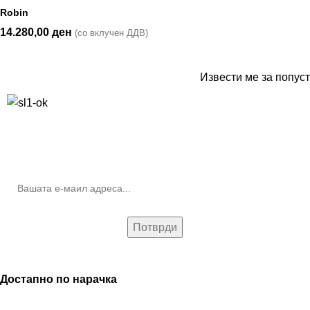
Robin
14.280,00
ден
(со вклучен ДДВ)
Извести ме за попуст
10% попуст на прва нарачка за запишување на билтенот
(Newsletter)
Достапно по нарачка