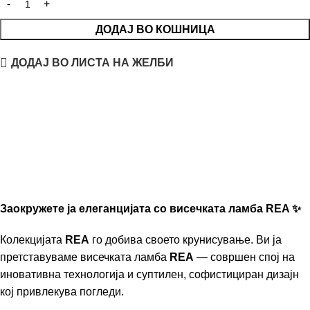
ДОДАЈ ВО КОШНИЦА
ДОДАЈ ВО ЛИСТА НА ЖЕЛБИ
Заокружете ја елеганцијата со висечката ламба REA ✨
Колекцијата
REA
го добива своето крунисување. Ви ја
претставуваме висечката ламба
REA
— совршен спој на
иновативна технологија и суптилен, софистициран дизајн
кој привлекува погледи.