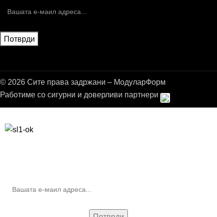
© 2026 Сите права задржани – МодуларФорм
Работиме со сигурни и доверливи партнери
Бесплатна достава до дома за нарачки над 9.000,00 ден.
10% попуст на прва нарачка за запишување на билтенот
(Newsletter)