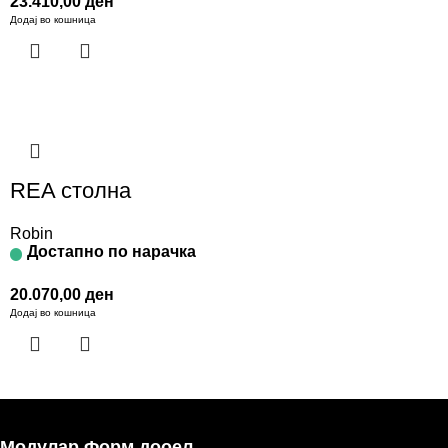
23.410,00
ден
Додај во кошница
REA столна
Robin
Достапно по нарачка
20.070,00
ден
Додај во кошница
Модулар Форм дооел