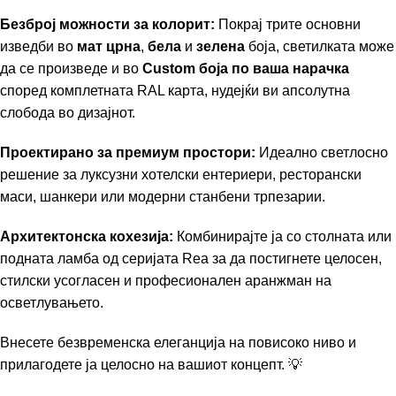
Безброј можности за колорит:
Покрај трите основни
изведби во
мат црна
,
бела
и
зелена
боја, светилката може
да се произведе и во
Custom боја по ваша нарачка
според комплетната RAL карта, нудејќи ви апсолутна
слобода во дизајнот.
Проектирано за премиум простори:
Идеално светлосно
решение за луксузни хотелски ентериери, ресторански
маси, шанкери или модерни станбени трпезарии.
Архитектонска кохезија:
Комбинирајте ја со столната или
подната ламба од серијата Rea за да постигнете целосен,
стилски усогласен и професионален аранжман на
осветлувањето.
Внесете безвременска елеганција на повисоко ниво и
прилагодете ја целосно на вашиот концепт. 💡