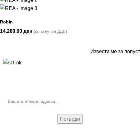
Robin
14.280,00
ден
(со вклучен ДДВ)
Извести ме за попуст
10% попуст на прва нарачка за запишување на билтенот
(Newsletter)