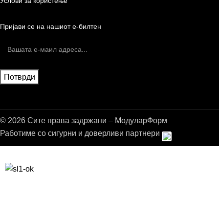
Услови за користење
Пријави се на нашиот е-билтен
© 2026 Сите права задржани – МодуларФорм
Работиме со сигурни и доверливи партнери
Бесплатна достава до дома за нарачки над 9.000,00 ден.
10% попуст на прва нарачка за запишување на билтенот
(Newsletter)