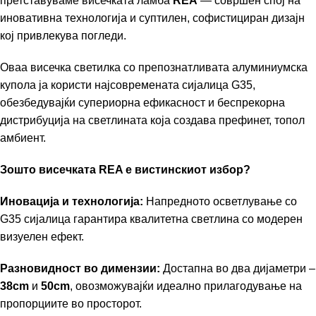
претставуваме висечката ламба
REA
— совршен спој на
иновативна технологија и суптилен, софистициран дизајн
кој привлекува погледи.
Оваа висечка светилка со препознатливата алуминиумска
купола ја користи најсовремената сијалица G35,
обезбедувајќи супериорна ефикасност и беспрекорна
дистрибуција на светлината која создава префинет, топол
амбиент.
Зошто висечката REA е вистинскиот избор?
Иновација и технологија:
Напредното осветлување со
G35 сијалица гарантира квалитетна светлина со модерен
визуелен ефект.
Разновидност во димензии:
Достапна во два дијаметри –
38cm
и
50cm
, овозможувајќи идеално прилагодување на
пропорциите во просторот.