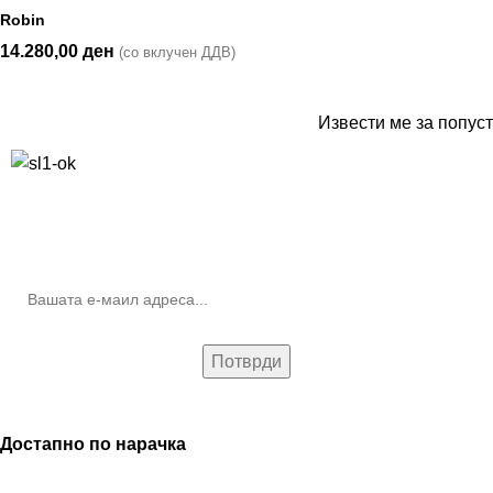
Robin
14.280,00
ден
(со вклучен ДДВ)
Извести ме за попуст
10% попуст на прва нарачка за запишување на билтенот
(Newsletter)
Достапно по нарачка