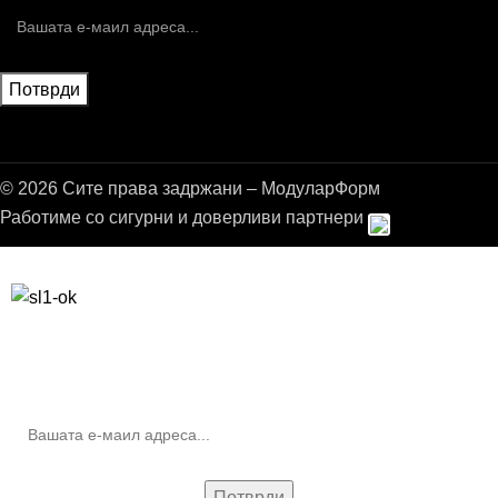
© 2026 Сите права задржани – МодуларФорм
Работиме со сигурни и доверливи партнери
Бесплатна достава до дома за нарачки над 9.000,00 ден.
10% попуст на прва нарачка за запишување на билтенот
(Newsletter)