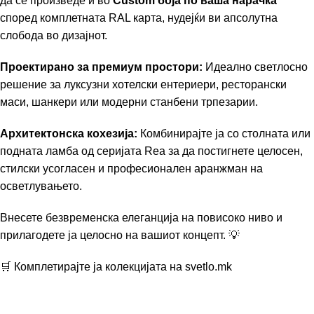
да се произведе и во
Custom боја по ваша нарачка
според комплетната RAL карта, нудејќи ви апсолутна
слобода во дизајнот.
Проектирано за премиум простори:
Идеално светлосно
решение за луксузни хотелски ентериери, ресторански
маси, шанкери или модерни станбени трпезарии.
Архитектонска кохезија:
Комбинирајте ја со столната или
подната ламба од серијата Rea за да постигнете целосен,
стилски усогласен и професионален аранжман на
осветлувањето.
Внесете безвременска елеганција на повисоко ниво и
прилагодете ја целосно на вашиот концепт. 💡
🛒 Комплетирајте ја колекцијата на
svetlo.mk