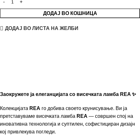
ДОДАЈ ВО КОШНИЦА
ДОДАЈ ВО ЛИСТА НА ЖЕЛБИ
Заокружете ја елеганцијата со висечката ламба REA ✨
Колекцијата
REA
го добива своето крунисување. Ви ја
претставуваме висечката ламба
REA
— совршен спој на
иновативна технологија и суптилен, софистициран дизајн
кој привлекува погледи.