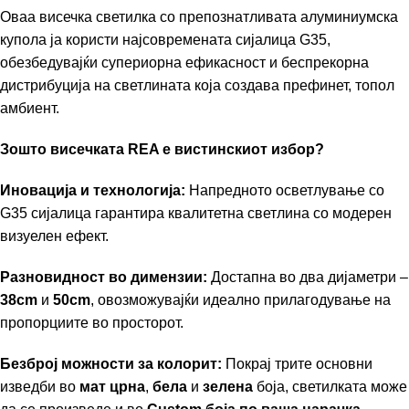
Оваа висечка светилка со препознатливата алуминиумска
купола ја користи најсовремената сијалица G35,
обезбедувајќи супериорна ефикасност и беспрекорна
дистрибуција на светлината која создава префинет, топол
амбиент.
Зошто висечката REA е вистинскиот избор?
Иновација и технологија:
Напредното осветлување со
G35 сијалица гарантира квалитетна светлина со модерен
визуелен ефект.
Разновидност во димензии:
Достапна во два дијаметри –
38cm
и
50cm
, овозможувајќи идеално прилагодување на
пропорциите во просторот.
Безброј можности за колорит:
Покрај трите основни
изведби во
мат црна
,
бела
и
зелена
боја, светилката може