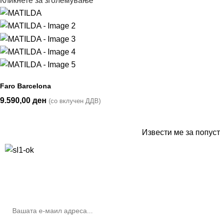
Кликнете за зголемување
Faro Barcelona
9.590,00
ден
(со вклучен ДДВ)
Извести ме за попуст
10% попуст на прва нарачка за запишување на билтенот
(Newsletter)