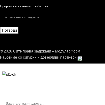
Пријави се на нашиот е-билтен
© 2026 Сите права задржани – МодуларФорм
Работиме со сигурни и доверливи партнери
Бесплатна достава до дома за нарачки над 9.000,00 ден.
10% попуст на прва нарачка за запишување на билтенот
(Newsletter)