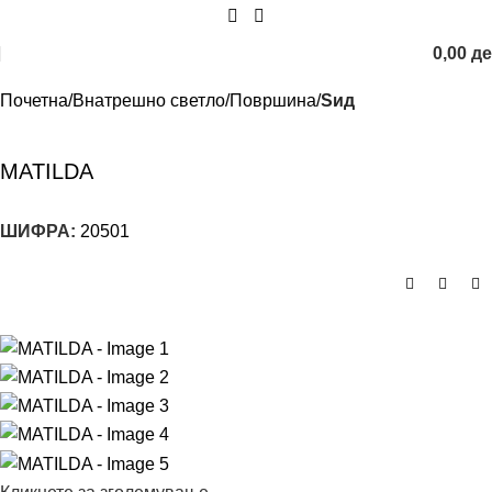
0,00
д
Почетна
Внатрешно светло
Површина
Sид
MATILDA
ШИФРА:
20501