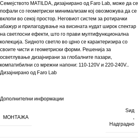
Семејството MATILDA, дизајнирано од Faro Lab, може да се
пофали со геометриски минимализам кој овозможува да се
вклопи во секој простор. Неговиот систем за ротирачки
абажур и прилагодување на висината нудат широк спектар
на светлосни ефекти, што го прави мултифункционална
колекција. Ѕидното светло во црно се карактеризира со
своите чисти и геометриски форми. Решенија за
осветлување дизајнирани за глобалните пазари,
компатибилни со мрежни напони: 110-120V и 220-240V..
Дизајнирано од
Faro Lab
Дополнителни информации
Ѕид
МОНТАЖА
,
Надградно