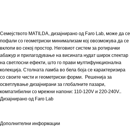
Семејството MATILDA, дизајнирано од Faro Lab, може да се
пофали со геометриски минимализам кој овозможува да се
вклопи во секој простор. Неговиот систем за ротирачки
абажур и прилагодување на висината нудат широк спектар
на светлосни ефекти, што го прави мултифункционална
колекција. Столната ламба во бела боја се карактеризира
со своите чисти и геометриски форми. Решенија за
осветлување дизајнирани за глобалните пазари,
компатибилни со мрежни напони: 110-120V и 220-240V..
Дизајнирано од
Faro Lab
Дополнителни информации