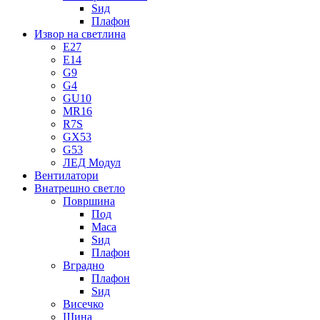
Ѕид
Плафон
Извор на светлина
E27
E14
G9
G4
GU10
MR16
R7S
GX53
G53
ЛЕД Модул
Вентилатори
Внатрешно светло
Површина
Под
Маса
Sид
Плафон
Вградно
Плафон
Ѕид
Висечко
Шина