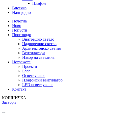
Плафон
Висечко
Надградно
Почетна
Ново
Попусти
Производи
Внатрешно светло
Надворешно светло
Архитектонско светло
Вентилатори
Извор на светлина
Истражете
Проекти
Блог
Осветлување
Плафонски вентилатор
LED осветлување
Контакт
КОШНИЧКА
Затвори
Бесплатна достава до дома за нарачки над 9.000,00 ден.