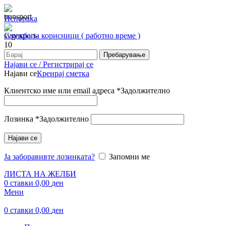
Испорака
Служба за корисници ( работно време )
Пребарување
Најави се / Регистрирај се
Најави се
Креирај сметка
Клиентско име или email адреса
*
Задолжително
Лозинка
*
Задолжително
Најави се
Ја заборавивте лозинката?
Запомни ме
ЛИСТА НА ЖЕЛБИ
0
ставки
0,00
ден
Мени
0
ставки
0,00
ден