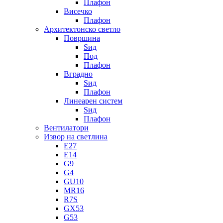
Плафон
Висечко
Плафон
Архитектонско светло
Површина
Ѕид
Под
Плафон
Вградно
Ѕид
Плафон
Линеарен систем
Ѕид
Плафон
Вентилатори
Извор на светлина
E27
E14
G9
G4
GU10
MR16
R7S
GX53
G53