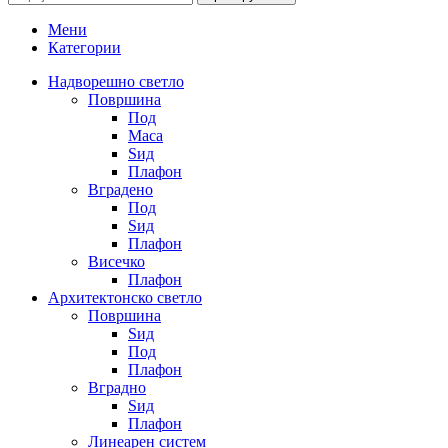
Мени
Категории
Надворешно светло
Површина
Под
Маса
Ѕид
Плафон
Вградено
Под
Ѕид
Плафон
Висечко
Плафон
Архитектонско светло
Површина
Ѕид
Под
Плафон
Вградно
Ѕид
Плафон
Линеарен систем