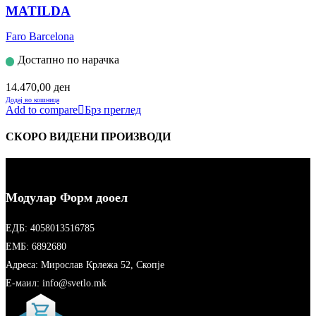
MATILDA
Faro Barcelona
Достапно по нарачка
14.470,00
ден
Додај во кошница
Add to compare
Брз преглед
СКОРО ВИДЕНИ ПРОИЗВОДИ
Модулар Форм дооел
ЕДБ: 4058013516785
ЕМБ: 6892680
Адреса: Мирослав Крлежа 52, Скопје
Е-маил: info@svetlo.mk