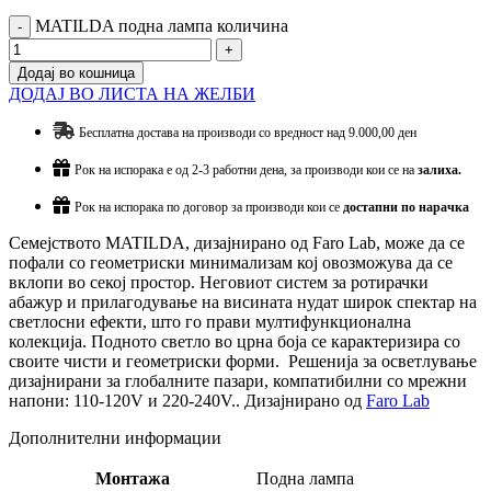
MATILDA подна лампа количина
Додај во кошница
ДОДАЈ ВО ЛИСТА НА ЖЕЛБИ
Бесплатна достава на производи со вредност над 9.000,00 ден
Рок на испорака е од 2-3 работни дена, за производи кои се на
залиха.
Рок на испорака по договор за производи кои се
достапни по нарачка
Семејството MATILDA, дизајнирано од Faro Lab, може да се
пофали со геометриски минимализам кој овозможува да се
вклопи во секој простор. Неговиот систем за ротирачки
абажур и прилагодување на висината нудат широк спектар на
светлосни ефекти, што го прави мултифункционална
колекција. Подното светло во црна боја се карактеризира со
своите чисти и геометриски форми. Решенија за осветлување
дизајнирани за глобалните пазари, компатибилни со мрежни
напони: 110-120V и 220-240V.. Дизајнирано од
Faro Lab
Дополнителни информации
Монтажа
Подна лампа