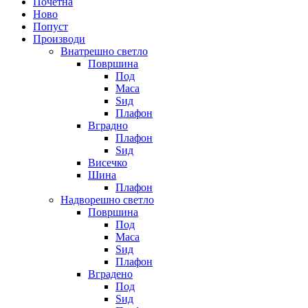
Почетна
Ново
Попуст
Производи
Внатрешно светло
Површина
Под
Маса
Sид
Плафон
Вградно
Плафон
Ѕид
Висечко
Шина
Плафон
Надворешно светло
Површина
Под
Маса
Ѕид
Плафон
Вградено
Под
Ѕид