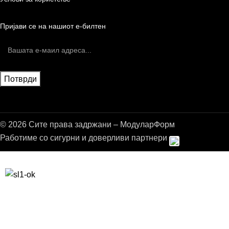
Пријави се на нашиот е-билтен
© 2026 Сите права задржани – МодуларФорм
Работиме со сигурни и доверливи партнери
Бесплатна достава до дома за нарачки над 9.000,00 ден.
10% попуст на прва нарачка за запишување на билтенот
(Newsletter)