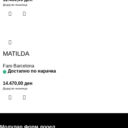
Додај во кошница
MATILDA
Faro Barcelona
Достапно по нарачка
14.470,00
ден
Додај во кошница
Модулар Форм дооел