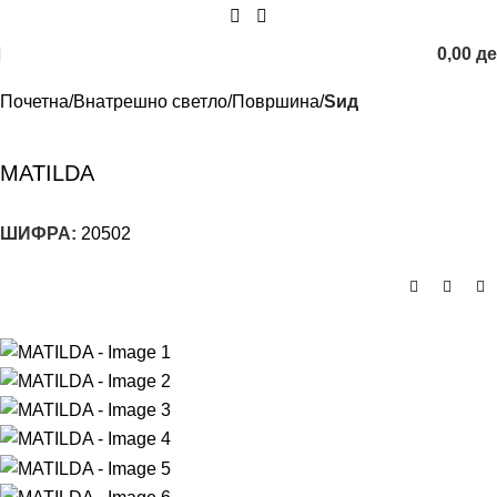
0,00
д
Почетна
Внатрешно светло
Површина
Sид
MATILDA
ШИФРА:
20502