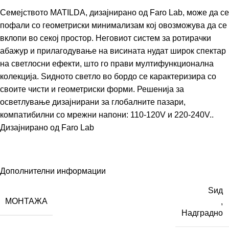
Семејството MATILDA, дизајнирано од Faro Lab, може да се
пофали со геометриски минимализам кој овозможува да се
вклопи во секој простор. Неговиот систем за ротирачки
абажур и прилагодување на висината нудат широк спектар
на светлосни ефекти, што го прави мултифункционална
колекција. Ѕидното светло во бордо се карактеризира со
своите чисти и геометриски форми. Решенија за
осветлување дизајнирани за глобалните пазари,
компатибилни со мрежни напони: 110-120V и 220-240V..
Дизајнирано од
Faro Lab
Дополнителни информации
Ѕид
МОНТАЖА
,
Надградно