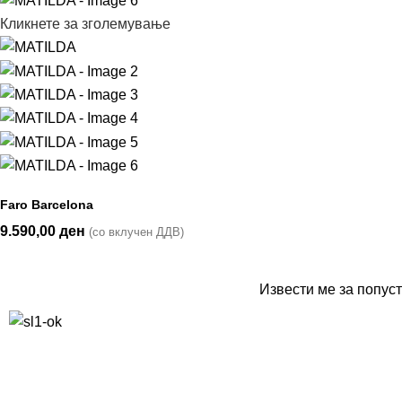
Кликнете за зголемување
Faro Barcelona
9.590,00
ден
(со вклучен ДДВ)
Извести ме за попуст
10% попуст на прва нарачка за запишување на билтенот
(Newsletter)