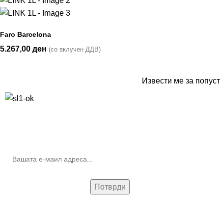
Faro Barcelona
5.267,00
ден
(со вклучен ДДВ)
Извести ме за попуст
10% попуст на прва нарачка за запишување на билтенот
(Newsletter)