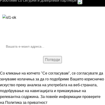
Работиме со сигурни и доверливи партнери
Бесплатна достава до дома за нарачки над 9.000,00 ден.
10% попуст на прва нарачка за запишување на билтенот
(Newsletter)
Со кликање на копчето "Се согласувам", се согласувате да
зачуваме колачиња за да го подобриме Вашето корисничко
искуство преку анализа на употребата на веб-страната,
подобрување на навигацијата и прикажување на
релевантна содржина. За повеќе информации проверете
на
Политика за приватност