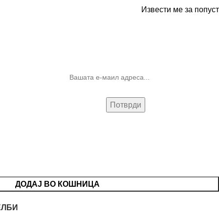
Извести ме за попуст
10% попуст на прва нарачка за
запишување на билтенот
(Newsletter)
ДОДАЈ ВО КОШНИЦА
ЕЛБИ