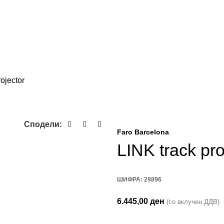
ojector
Сподели:
Faro Barcelona
LINK track pro
ШИФРА:
29896
6.445,00
ден
(со вклучен ДДВ)