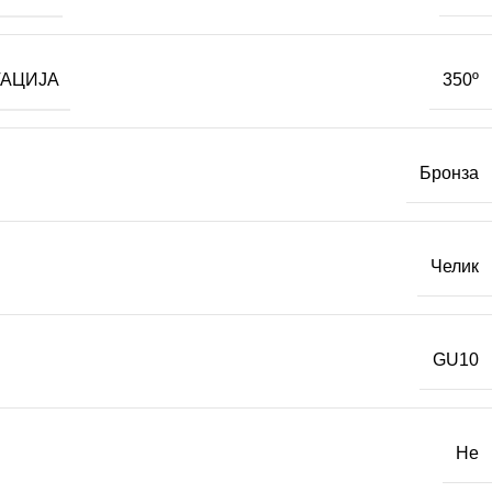
ТАЦИЈА
350º
Бронза
Челик
GU10
Не