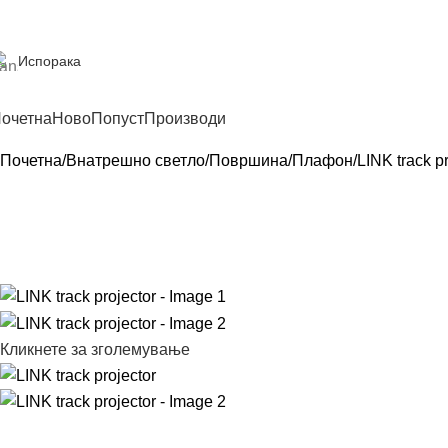
Испорака
очетна
Ново
Попуст
Производи
Почетна
Внатрешно светло
Површина
Плафон
LINK track pr
Кликнете за зголемување