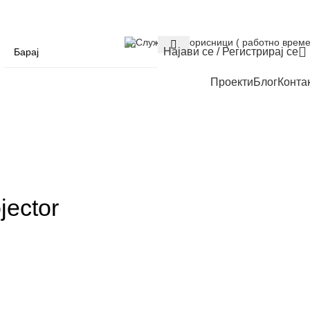
Служба за корисници ( работно време
Најави се / Регистрирај се
Проекти
Блог
Конта
jector