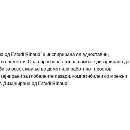
на од
Estudi Ribaudí
е инспирирана од едноставни,
и и елементи. Оваа бронзена столна ламба е дизајнирана да
би за осветлување во домот или работниот простор.
зајнирани за глобалните пазари, компатибилни со мрежни
V. Дизајнирана од
Estudi Ribaudí