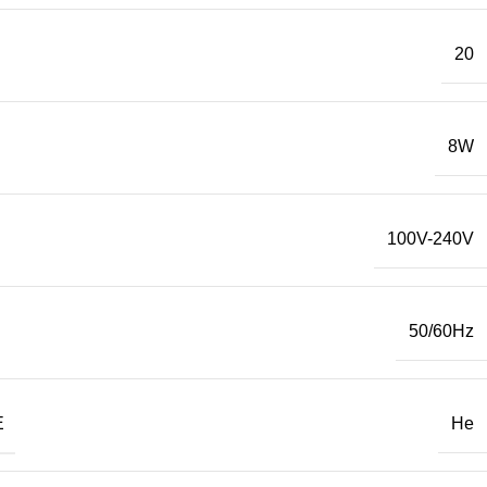
20
8W
100V-240V
50/60Hz
Е
Не