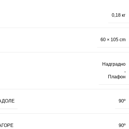
0,18 кг
60 × 105 cm
Надградно
,
Плафон
АДОЛЕ
90º
АГОРЕ
90º