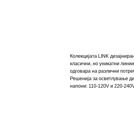
Колекцијата LINK дизајнира
класични, но уникатни лини
одговара на различни потре
Решенија за осветлување ди
напони: 110-120V и 220-240